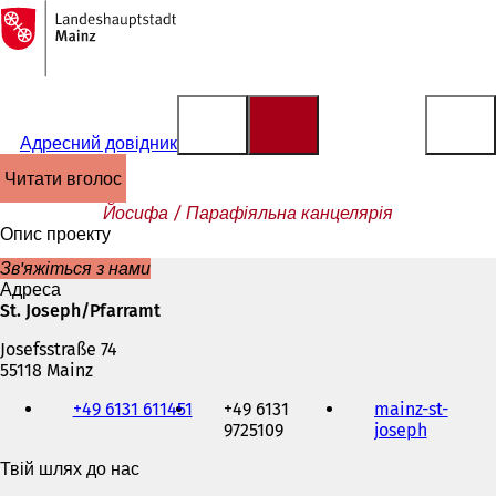
На
головну
Перейти до змісту
сторінку
Адресний довідник
читати вголос
Йосифа / Парафіяльна канцелярія
Опис проекту
Зв'яжіться з нами
Адреса
St. Joseph/Pfarramt
Josefsstraße 74
55118 Mainz
Телефон,
+49 6131 611451
+49 6131
mainz-st-
факс
9725109
joseph
(
та
В
адреса
Твій шлях до нас
і
електронної
д