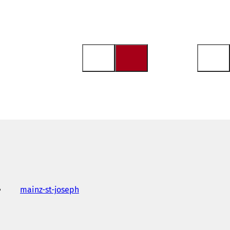
mainz-st-joseph
(
Ö
f
f
n