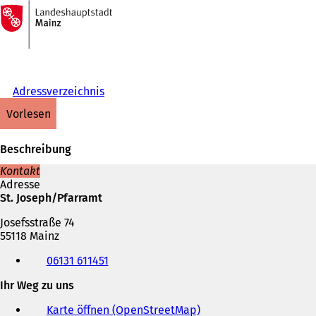
Zur
Startseite
Inhalt anspringen
Adressverzeichnis
vorlesen
Beschreibung
Kontakt
Adresse
St. Joseph/Pfarramt
Josefsstraße 74
55118 Mainz
Telefon,
06131 611451
Fax
und
Ihr Weg zu uns
E-
Mail-
Karte öffnen (OpenStreetMap)
(