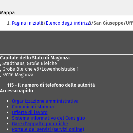
mail
S
i
Mappa
a
Siete
p
Pagina iniziale
Elenco degli indirizzi
San Giuseppe/Uffi
r
qui:
e
Area
i
dei
n
u
piedi
n
Capitale dello Stato di Magonza
a
,
Stadthaus, Große Bleiche
n
, Große Bleiche 46/Löwenhofstraße 1
u
, 55116 Magonza
o
v
115 - Il numero di telefono delle autorità
a
Accesso rapido
s
c
Organizzazione amministrativa
h
Comunicati stampa
e
Offerte di lavoro
d
Sistema informativo del Consiglio
a
Gare d'appalto pubbliche
)
Portale dei servizi (servizi online)