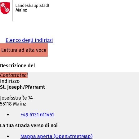
Alla
pagina
Vai al contenuto
iniziale
Elenco degli indirizzi
lettura ad alta voce
Descrizione del
Contattateci
Indirizzo
St. Joseph/Pfarramt
Josefsstraße 74
55118 Mainz
Telefono,
+49 6131 611451
fax
e
La tua strada verso di noi
indirizzo
e-
Mappa aperta (OpenStreetMap)
(