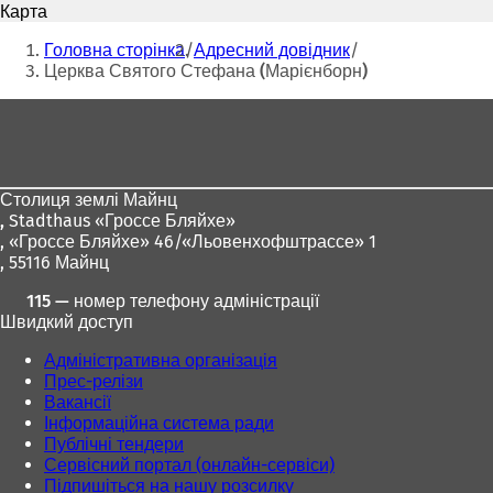
Карта
д
д
Ти
к
к
Головна сторінка
Адресний довідник
р
р
тут:
Церква Святого Стефана (Марієнборн)
и
и
в
в
Зона
а
а
для
є
є
т
т
ніг
ь
ь
Столиця землі Майнц
с
с
,
Stadthaus «Гроссе Бляйхе»
я
я
, «Гроссе Бляйхе» 46/«Льовенхофштрассе» 1
в
в
, 55116 Майнц
н
н
о
о
115 — номер телефону адміністрації
в
в
Швидкий доступ
і
і
й
й
Адміністративна організація
в
в
Прес-релізи
к
к
Вакансії
л
л
Інформаційна система ради
а
а
Публічні тендери
д
д
Сервісний портал (онлайн-сервіси)
ц
ц
Підпишіться на нашу розсилку