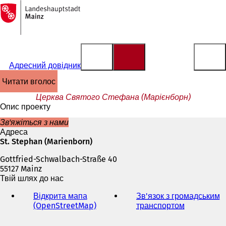
На
головну
Перейти до змісту
сторінку
Адресний довідник
читати вголос
Церква Святого Стефана (Марієнборн)
Опис проекту
Зв'яжіться з нами
Адреса
St. Stephan (Marienborn)
Gottfried-Schwalbach-Straße 40
55127 Mainz
Твій шлях до нас
Відкрита мапа
Зв'язок з громадським
(OpenStreetMap)
(
транспортом
(
В
В
і
і