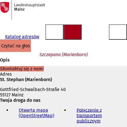
Do
strony
Przejdź do treści
głównej
Katalog adresów
czytać na głos
Szczepana (Marienborn)
Opis
Skontaktuj się z nami
Adres
St. Stephan (Marienborn)
Gottfried-Schwalbach-Straße 40
55127 Mainz
Twoja droga do nas
Otwarta mapa
Połączenie z
(OpenStreetMap)
(
transportem
O
publicznym
(
t
O