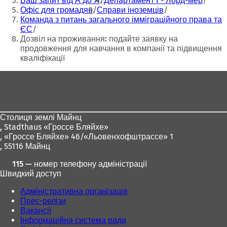
Ваш запит від А до Я
Департамент I - Лорд-мер
а
а
Офіс для громадян
Справи іноземців
є
є
Команда з питань загального імміграційного права та
т
т
ЄС
ь
ь
Дозвіл на проживання: подайте заявку на
с
с
продовження для навчання в компанії та підвищення
я
я
кваліфікації
в
в
н
н
Зона
о
о
для
в
в
і
і
ніг
й
й
Столиця землі Майнц
в
в
,
Stadthaus «Гроссе Бляйхе»
к
к
, «Гроссе Бляйхе» 46/«Льовенхофштрассе» 1
л
л
, 55116 Майнц
а
а
д
д
115 — номер телефону адміністрації
ц
ц
Швидкий доступ
і
і
)
)
Адміністративна організація
Прес-релізи
Вакансії
Інформаційна система ради