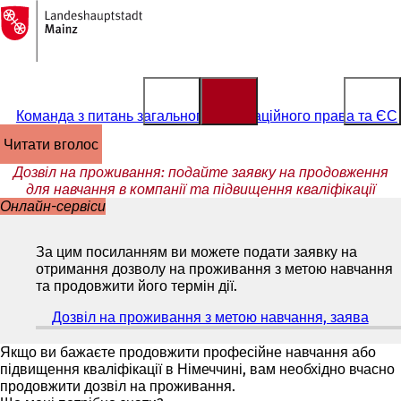
На
головну
Перейти до змісту
сторінку
Команда з питань загального імміграційного права та ЄС
читати вголос
Дозвіл на проживання: подайте заявку на продовження
для навчання в компанії та підвищення кваліфікації
Онлайн-сервіси
За цим посиланням ви можете подати заявку на
отримання дозволу на проживання з метою навчання
та продовжити його термін дії.
Дозвіл на проживання з метою навчання, заява
(
В
і
Якщо ви бажаєте продовжити професійне навчання або
д
підвищення кваліфікації в Німеччині, вам необхідно вчасно
к
продовжити дозвіл на проживання.