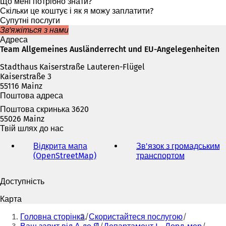
р
Що мені потрібно знати?
и
Скільки це коштує і як я можу заплатити?
в
Супутні послуги
а
Зв'яжіться з нами
є
Адреса
т
Team Allgemeines Ausländerrecht und EU-Angelegenheiten
ь
Stadthaus Kaiserstraße Lauteren-Flügel
с
Kaiserstraße 3
я
55116 Mainz
в
Поштова адреса
н
о
Поштова скринька 3620
в
55026 Mainz
і
Твій шлях до нас
й
в
Відкрита мапа
Зв'язок з громадським
к
(OpenStreetMap)
(
транспортом
(
л
В
В
а
і
і
Доступність
д
д
д
ц
к
к
Карта
і
р
р
Ти
)
и
и
Головна сторінка
Скористайтеся послугою
тут:
в
в