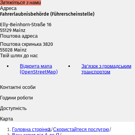
а
Зв'яжіться з нами
є
Адреса
т
Fahrerlaubnisbehörde (Führerscheinstelle)
ь
Elly-Beinhorn-Straße 16
с
55129 Mainz
я
Поштова адреса
в
н
Поштова скринька 3820
о
55028 Mainz
в
Твій шлях до нас
і
й
Відкрита мапа
Зв'язок з громадським
в
(OpenStreetMap)
(
транспортом
(
к
В
В
л
і
і
Контактні особи
а
д
д
д
к
к
Години роботи
ц
р
р
і
и
и
Доступність
)
в
в
а
а
Карта
є
є
Ти
т
т
Головна сторінка
Скористайтеся послугою
тут:
ь
ь