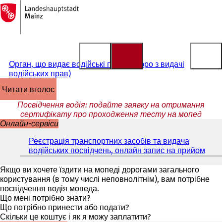
На
головну
Перейти до змісту
сторінку
Орган, що видає водійські права (бюро з видачі
водійських прав)
читати вголос
Посвідчення водія: подайте заявку на отримання
сертифікату про проходження тесту на мопед
Онлайн-сервіси
Реєстрація транспортних засобів та видача
водійських посвідчень, онлайн запис на прийом
(
В
і
Якщо ви хочете їздити на мопеді дорогами загального
д
користування (в тому числі неповнолітнім), вам потрібне
к
посвідчення водія мопеда.
р
Що мені потрібно знати?
и
Що потрібно принести або подати?
в
Скільки це коштує і як я можу заплатити?