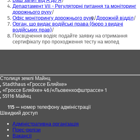
Ваш запит від А до Я
с
с
Департамент VII - Регуляторні питання та моніторинг
я
я
дорожнього руху
в
в
Офіс моніторингу дорожнього руху
Дорожній відділ
н
н
Орган, що видає водійські права (бюро з видачі
о
о
водійських прав)
в
в
Посвідчення водія: подайте заявку на отримання
і
і
сертифікату про проходження тесту на мопед
й
й
Зона
в
в
к
к
для
л
л
ніг
а
а
д
д
Столиця землі Майнц
ц
ц
,
Stadthaus «Гроссе Бляйхе»
і
і
, «Гроссе Бляйхе» 46/«Льовенхофштрассе» 1
)
)
, 55116 Майнц
115 — номер телефону адміністрації
Швидкий доступ
Адміністративна організація
Прес-релізи
Вакансії