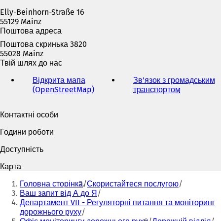
є
Elly-Beinhorn-Straße 16
т
55129 Mainz
ь
Поштова адреса
с
я
Поштова скринька 3820
в
55028 Mainz
н
Твій шлях до нас
о
в
Відкрита мапа
Зв'язок з громадським
і
(OpenStreetMap)
(
транспортом
(
й
В
В
в
і
і
Контактні особи
к
д
д
л
к
к
Години роботи
а
р
р
д
и
и
Доступність
ц
в
в
і
а
а
Карта
)
є
є
Ти
т
т
Головна сторінка
Скористайтеся послугою
тут:
ь
ь
Ваш запит від А до Я
с
с
Департамент VII - Регуляторні питання та моніторинг
я
я
дорожнього руху
в
в