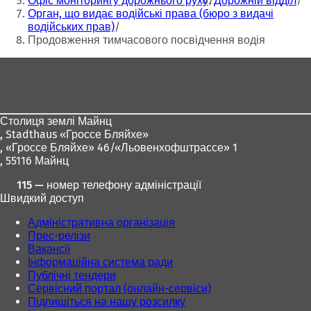
Офіс моніторингу дорожнього руху
Дорожній відділ
н
н
Орган, що видає водійські права (бюро з видачі
о
о
водійських прав)
в
в
Продовження тимчасового посвідчення водія
і
і
Зона
й
й
в
в
для
к
к
ніг
л
л
а
а
Столиця землі Майнц
д
д
,
Stadthaus «Гроссе Бляйхе»
ц
ц
, «Гроссе Бляйхе» 46/«Льовенхофштрассе» 1
і
і
, 55116 Майнц
)
)
115 — номер телефону адміністрації
Швидкий доступ
Адміністративна організація
Прес-релізи
Вакансії
Інформаційна система ради
Публічні тендери
Сервісний портал (онлайн-сервіси)
Підпишіться на нашу розсилку