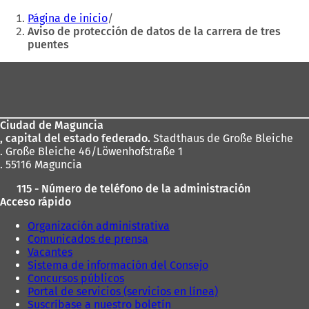
Estás
Página de inicio
aquí:
Aviso de protección de datos de la carrera de tres
puentes
Zona
de
los
Ciudad de Maguncia
pies
, capital del estado federado.
Stadthaus de Große Bleiche
. Große Bleiche 46/Löwenhofstraße 1
. 55116 Maguncia
115 - Número de teléfono de la administración
Acceso rápido
Organización administrativa
Comunicados de prensa
Vacantes
Sistema de información del Consejo
Concursos públicos
Portal de servicios (servicios en línea)
Suscríbase a nuestro boletín