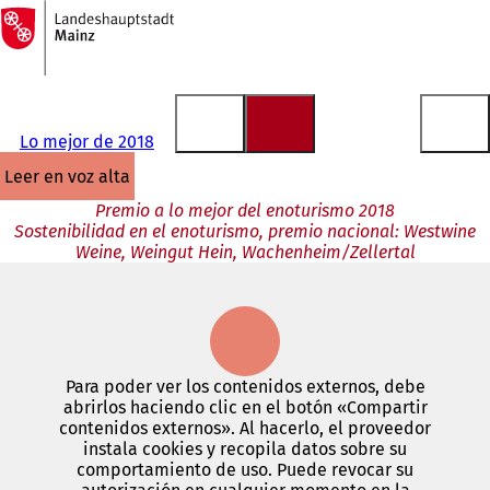
A
la
Saltar al contenido
página
de
inicio
Lo mejor de 2018
leer en voz alta
Premio a lo mejor del enoturismo 2018
Sostenibilidad en el enoturismo, premio nacional: Westwine
Weine, Weingut Hein, Wachenheim/Zellertal
Para poder ver los contenidos externos, debe
abrirlos haciendo clic en el botón «Compartir
contenidos externos». Al hacerlo, el proveedor
instala cookies y recopila datos sobre su
comportamiento de uso. Puede revocar su