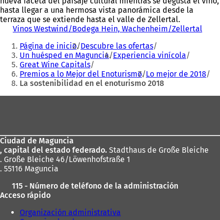
nueva faceta del paisaje cultural mientras se degusta el vino,
hasta llegar a una hermosa vista panorámica desde la
terraza que se extiende hasta el valle de Zellertal.
Vinos Westwind/Bodega Hein, Wachenheim/Zellertal
(
Estás
S
Página de inicio
Descubre las ofertas
e
aquí:
Un huésped en Maguncia
Experiencia vinícola
a
Great Wine Capitals
b
Premios a lo Mejor del Enoturismo
Lo mejor de 2018
r
La sostenibilidad en el enoturismo 2018
e
e
Zona
n
u
de
n
los
a
n
Ciudad de Maguncia
pies
u
, capital del estado federado.
Stadthaus de Große Bleiche
e
. Große Bleiche 46/Löwenhofstraße 1
v
. 55116 Maguncia
a
115 - Número de teléfono de la administración
p
Acceso rápido
e
s
Organización administrativa
t