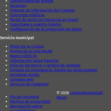
Comunicados de prensa
a
Vacantes
ñ
Sistema de información del Consejo
a
Concursos públicos
)
Portal de servicios (servicios en línea)
Suscríbase a nuestro boletín
Configuración de la protección de datos
Servicio municipal
Plano de la ciudad
Puntos de acceso WLAN
Aseos públicos
Información sobre horarios
Guía de lactancia y cambio de pañales
Entrada de emergencia: donde los niños pueden
encontrar ayuda
Cámaras web
Servicio de imágenes
© 2026
Landeshauptstadt
Pie de imprenta
Mainz
Política de privacidad
Declaración sobre
accesibilidad