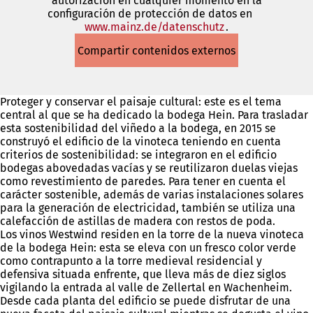
autorización en cualquier momento en la
configuración de protección de datos en
www.mainz.de/datenschutz
(Se
.
abre
Compartir contenidos externos
en
una
nueva
pestaña)
Proteger y conservar el paisaje cultural: este es el tema
central al que se ha dedicado la bodega Hein. Para trasladar
esta sostenibilidad del viñedo a la bodega, en 2015 se
construyó el edificio de la vinoteca teniendo en cuenta
criterios de sostenibilidad: se integraron en el edificio
bodegas abovedadas vacías y se reutilizaron duelas viejas
como revestimiento de paredes. Para tener en cuenta el
carácter sostenible, además de varias instalaciones solares
para la generación de electricidad, también se utiliza una
calefacción de astillas de madera con restos de poda.
Los vinos Westwind residen en la torre de la nueva vinoteca
de la bodega Hein: esta se eleva con un fresco color verde
como contrapunto a la torre medieval residencial y
defensiva situada enfrente, que lleva más de diez siglos
vigilando la entrada al valle de Zellertal en Wachenheim.
Desde cada planta del edificio se puede disfrutar de una