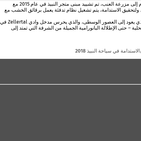
حماية والحفاظ على المناظر الطبيعية الثقافية – هذا هو الموضوع الأساسي الذي تكرس له مزرعة Hein. من أجل نقل هذه الاستدامة في الكرم إلى مزرعة العنب، تم تشييد مبنى متجر النبيذ في عام 2015 مع
. ولتحقيق الاستدامة، يتم تشغيل نظام تدفئة يعمل برقائق الخشب مع
تقع نبيذ Westwind في برج متجر النبيذ الجديد التابع لمزرعة Hein: يرتفع البرج وسط الخضرة النضرة ليكون نظيراً للبرج السكني والدفاعي الذي يعود إلى العصور الوسطى، والذي يحرس مدخل وادي Zellertal في
حلية – حتى الإطلالة البانورامية الجميلة من الشرفة التي تمتد إلى
الاستدامة في سياحة النبيذ 2018