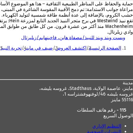
مراعاة جوانب الاستدامة: تم دمج الأقبية المقوسة الشاغرة في المبنى،
خشب الكروم، بالإضافة إلى عدة أنظمة طاقة شمسية لتوليد الكهرباء.
Wachenheim منذ أكثر من عشرة قرون. من كل طابق من طوابق ا
وادي زيلرتال.
ويست ويند ويند للنبيذ/مصفاة هاين، فاخينهايم/زيليرتال
(
أنت
ي
الصفحة الرئيسية
اكتشف العروض
ضيف في ماينز
تجربة النبيذ
ف
هنا
ت
منطقة
ح
ف
القدم
ي
ع
ل
مدينة
ا
ماينز، عاصمة الولاية،
Stadthaus، غروسه بليشه،
م
غروسه بليشه 46/لوفنهوفشتراسه 1،
ة
55116 ماينز
ت
115 - رقم هاتف السلطات
ب
الوصول السريع
و
ي
التنظيم الإداري
ب
النشرات الصحفية