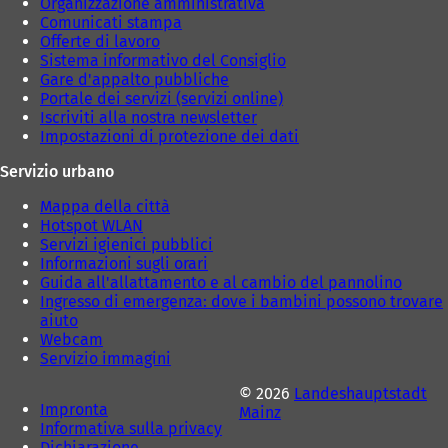
Organizzazione amministrativa
e
Comunicati stampa
d
Offerte di lavoro
a
Sistema informativo del Consiglio
)
Gare d'appalto pubbliche
Portale dei servizi (servizi online)
Iscriviti alla nostra newsletter
Impostazioni di protezione dei dati
Servizio urbano
Mappa della città
Hotspot WLAN
Servizi igienici pubblici
Informazioni sugli orari
Guida all'allattamento e al cambio del pannolino
Ingresso di emergenza: dove i bambini possono trovare
aiuto
Webcam
Servizio immagini
© 2026
Landeshauptstadt
Impronta
Mainz
Informativa sulla privacy
Dichiarazione