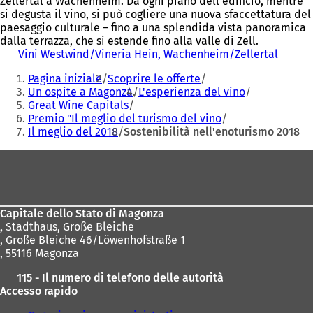
Zellertal a Wachenheim. Da ogni piano dell'edificio, mentre
si degusta il vino, si può cogliere una nuova sfaccettatura del
paesaggio culturale – fino a una splendida vista panoramica
dalla terrazza, che si estende fino alla valle di Zell.
Vini Westwind/Vineria Hein, Wachenheim/Zellertal
(
Siete
S
Pagina iniziale
Scoprire le offerte
i
qui:
Un ospite a Magonza
L'esperienza del vino
a
Great Wine Capitals
p
Premio "Il meglio del turismo del vino
r
Il meglio del 2018
Sostenibilità nell'enoturismo 2018
e
i
Area
n
u
dei
n
piedi
a
n
Capitale dello Stato di Magonza
u
,
Stadthaus, Große Bleiche
o
, Große Bleiche 46/Löwenhofstraße 1
v
, 55116 Magonza
a
115 - Il numero di telefono delle autorità
s
Accesso rapido
c
h