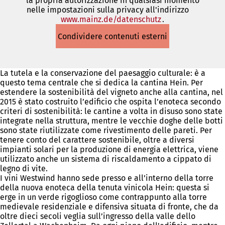
la propria autorizzazione in qualsiasi momento
nelle impostazioni sulla privacy all'indirizzo
www.mainz.de/datenschutz
(Si
.
apre
Condividere contenuti esterni
in
una
nuova
scheda)
La tutela e la conservazione del paesaggio culturale: è a
questo tema centrale che si dedica la cantina Hein. Per
estendere la sostenibilità del vigneto anche alla cantina, nel
2015 è stato costruito l’edificio che ospita l’enoteca secondo
criteri di sostenibilità: le cantine a volta in disuso sono state
integrate nella struttura, mentre le vecchie doghe delle botti
sono state riutilizzate come rivestimento delle pareti. Per
tenere conto del carattere sostenibile, oltre a diversi
impianti solari per la produzione di energia elettrica, viene
utilizzato anche un sistema di riscaldamento a cippato di
legno di vite.
I vini Westwind hanno sede presso e all’interno della torre
della nuova enoteca della tenuta vinicola Hein: questa si
erge in un verde rigoglioso come contrappunto alla torre
medievale residenziale e difensiva situata di fronte, che da
oltre dieci secoli veglia sull’ingresso della valle dello