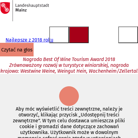
Do
strony
Przejdź do treści
głównej
Najlepsze z 2018 roku
czytać na głos
Nagroda Best Of Wine Tourism Award 2018
Zrównoważony rozwój w turystyce winiarskiej, nagroda
krajowa: Westwine Weine, Weingut Hein, Wachenheim/Zellertal
Aby móc wyświetlić treści zewnętrzne, należy je
otworzyć, klikając przycisk „Udostępnij treści
zewnętrzne”. W tym celu dostawca umieszcza pliki
cookie i gromadzi dane dotyczące zachowań
użytkownika. Użytkownik może w dowolnym