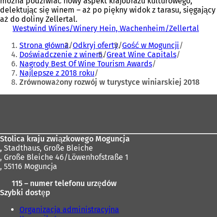
można podziwiać nowy aspekt krajobrazu kulturowego,
delektując się winem – aż po piękny widok z tarasu, sięgający
aż do doliny Zellertal.
Westwind Wines/Winery Hein, Wachenheim/Zellertal
(
Jesteś
O
Strona główna
Odkryj oferty
Gość w Moguncji
t
tutaj:
Doświadczenie z winem
Great Wine Capitals
w
Nagrody Best Of Wine Tourism Awards
i
Najlepsze z 2018 roku
e
Zrównoważony rozwój w turystyce winiarskiej 2018
r
a
Obszar
s
i
stóp
ę
w
n
Stolica kraju związkowego Moguncja
o
,
Stadthaus, Große Bleiche
w
, Große Bleiche 46/Löwenhofstraße 1
e
, 55116 Moguncja
j
115 – numer telefonu urzędów
k
Szybki dostęp
a
r
Organizacja administracyjna
c