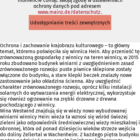
momencie cofnąć swoją zgodę w ustawieniach
ochrony danych pod adresem
www.mainz.de/datenschutz
(Otwiera
.
się
Udostępnianie treści zewnętrznych
w
nowej
karcie)
Ochrona i zachowanie krajobrazu kulturowego – to główny
temat, któremu poświęciła się winnica Hein. Aby przenieść tę
zrównoważoną gospodarkę z winnicy na teren winnicy, w 2015
roku zbudowano budynek winiarni z uwzględnieniem zasad
zrównoważonego rozwoju: puste piwnice sklepione zostały
włączone do budynku, a stare klepki beczek znalazły nowe
zastosowanie jako okładzina ścienna. Aby uwzględnić
charakter zrównoważonego rozwoju, oprócz kilku instalacji
solarnych do wytwarzania energii elektrycznej, wykorzystuje
się również ogrzewanie na zrębki drzewne z drewna
pochodzącego z winnicy.
Wina Westwind znajdują się w wieży nowo wybudowanej
winiarni winnicy Hein: wieża ta wznosi się wśród świeżej
zieleni jako odpowiednik średniowiecznej wieży mieszkalnej i
obronnej, która od ponad dziesięciu wieków strzeże wejścia
do doliny Zellertal w Wachenheim. Z każdego piętra budynku