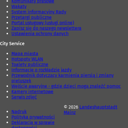
Komunikaty prasowe
i
Wakaty
e
System informacyjny Rady
)
Przetargi publiczne
Portal usługowy (usługi online)
Zapisz się do naszego newslettera
Ustawienia ochrony danych
City Service
Mapa miasta
Hotspoty WLAN
Toalety publiczne
Informacje o rozkładzie jazdy
Przewodnik dotyczący karmienia piersią i zmiany
pieluszek
Wejście awaryjne - gdzie dzieci mogą znaleźć pomoc
Kamery internetowe
Serwis zdjęć
© 2026
Landeshauptstadt
Nadruk
Mainz
Polityka prywatności
Deklaracja w sprawie
dostępności