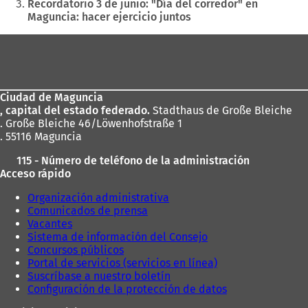
aquí:
Recordatorio 3 de junio: "Día del corredor" en
Maguncia: hacer ejercicio juntos
Zona
de
los
Ciudad de Maguncia
pies
, capital del estado federado.
Stadthaus de Große Bleiche
. Große Bleiche 46/Löwenhofstraße 1
. 55116 Maguncia
115 - Número de teléfono de la administración
Acceso rápido
Organización administrativa
Comunicados de prensa
Vacantes
Sistema de información del Consejo
Concursos públicos
Portal de servicios (servicios en línea)
Suscríbase a nuestro boletín
Configuración de la protección de datos