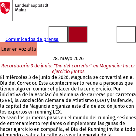
A
la
Saltar al contenido
página
de
inicio
Comunicados de prensa
leer en voz alta
28. mayo 2026
Recordatorio 3 de junio: "Día del corredor" en Maguncia: hacer
ejercicio juntos
El miércoles 3 de junio de 2026, Maguncia se convertirá en el
Día del Corredor. Este acontecimiento reúne a personas que
tienen algo en común: el placer de hacer ejercicio. Por
iniciativa de la Asociación Alemana de Carreras por Carretera
(GRR), la Asociación Alemana de Atletismo (DLV) y laufen.de,
la capital de Maguncia organiza este día de acción junto con
los expertos en running LEX.
Ya sean los primeros pasos en el mundo del running, sesiones
de entrenamiento regulares o simplemente las ganas de
hacer ejercicio en compañía, el Día del Running invita a todo
el mundo a salir a la calle y a vivir la energía de la