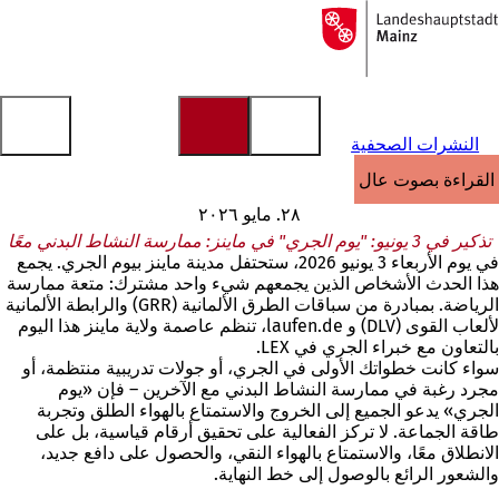
إلى
الصفحة
الانتقال إلى المحتوى
الرئيسية
النشرات الصحفية
القراءة بصوت عالٍ
٢٨. مايو ٢٠٢٦
تذكير في 3 يونيو: "يوم الجري" في ماينز: ممارسة النشاط البدني معًا
في يوم الأربعاء 3 يونيو 2026، ستحتفل مدينة ماينز بيوم الجري. يجمع
هذا الحدث الأشخاص الذين يجمعهم شيء واحد مشترك: متعة ممارسة
الرياضة. بمبادرة من سباقات الطرق الألمانية (GRR) والرابطة الألمانية
لألعاب القوى (DLV) و laufen.de، تنظم عاصمة ولاية ماينز هذا اليوم
بالتعاون مع خبراء الجري في LEX.
سواء كانت خطواتك الأولى في الجري، أو جولات تدريبية منتظمة، أو
مجرد رغبة في ممارسة النشاط البدني مع الآخرين – فإن «يوم
الجري» يدعو الجميع إلى الخروج والاستمتاع بالهواء الطلق وتجربة
طاقة الجماعة. لا تركز الفعالية على تحقيق أرقام قياسية، بل على
الانطلاق معًا، والاستمتاع بالهواء النقي، والحصول على دافع جديد،
والشعور الرائع بالوصول إلى خط النهاية.