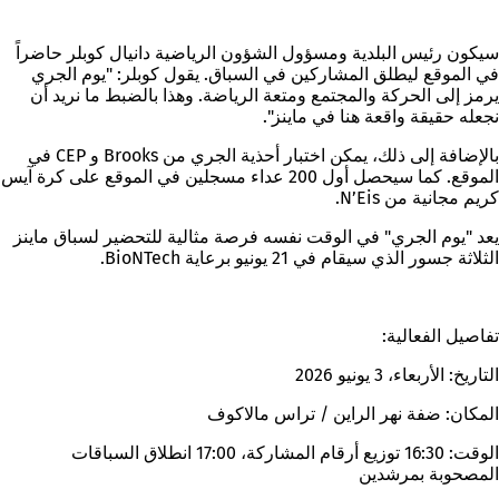
سيكون رئيس البلدية ومسؤول الشؤون الرياضية دانيال كوبلر حاضراً
في الموقع ليطلق المشاركين في السباق. يقول كوبلر: "يوم الجري
يرمز إلى الحركة والمجتمع ومتعة الرياضة. وهذا بالضبط ما نريد أن
نجعله حقيقة واقعة هنا في ماينز".
بالإضافة إلى ذلك، يمكن اختبار أحذية الجري من Brooks و CEP في
الموقع. كما سيحصل أول 200 عداء مسجلين في الموقع على كرة آيس
كريم مجانية من N’Eis.
يعد "يوم الجري" في الوقت نفسه فرصة مثالية للتحضير لسباق ماينز
الثلاثة جسور الذي سيقام في 21 يونيو برعاية BioNTech.
تفاصيل الفعالية:
التاريخ: الأربعاء، 3 يونيو 2026
المكان: ضفة نهر الراين / تراس مالاكوف
الوقت: 16:30 توزيع أرقام المشاركة، 17:00 انطلاق السباقات
المصحوبة بمرشدين