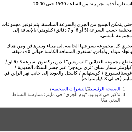
استعارة أحذية تجريبية: من الساعة 16:30 حتى 20:00
حتى يتمكن الجميع من الجري بالسرعة المناسبة، يتم توفير مجموعات
مختلفة حسب السرعة (5 أو 6 أو 7 دقائق/كيلومتر) بالإضافة إلى
مجموعة للمشي.
تجري كل مجموعة بسرعتها الخاصة إلى ميناء وينترهافن ومن هناك
باتجاه ميناء زولهافن. تستغرق المسافة الكاملة حوالي 40 دقيقة.
تقطع مجموعة العدائين "السريعين" الذين يركضون بسرعة 5 دقائق/
كيلومتر مسار سباق "ثري بريدجز" عبر جسر السكك الحديدية /
غوستافسبورغ / كوستهايم / كاستل والعودة إلى جانب نهر الراين في
ماينز (حوالي 8 كيلومترات).
أنت
الصفحة الرئيسية
النشرات الصحفية
هنا
تذكير في 3 يونيو: "يوم الجري" في ماينز: ممارسة النشاط
البدني معًا
منطقة
القدم