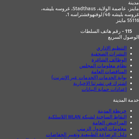
مدينة
ماينز، عاصمة الولاية،
Stadthaus، غروسه بليشه،
غروسه بليشه 46/لوفنهوفشتراسه 1،
55116 ماينز
115 - رقم هاتف السلطات
الوصول السريع
التنظيم الإداري
النشرات الصحفية
الوظائف الشاغرة
نظام معلومات المجلس
المناقصات العامة
بوابة الخدمات (الخدمات عبر الإنترنت)
اشترك في نشرتنا الإخبارية
إعدادات حماية البيانات
خدمة المدينة
خريطة المدينة
النقاط الساخنة لشبكة WLAN اللاسلكية
المراحيض العامة
معلومات الجدول الزمني
دليل الرضاعة الطبيعية وتغيير الحفاضات