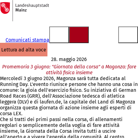
Alla
pagina
Vai al contenuto
iniziale
Comunicati stampa
lettura ad alta voce
28. maggio 2026
Promemoria 3 giugno: "Giornata della corsa" a Magonza: fare
attività fisica insieme
Mercoledì 3 giugno 2026, Magonza sarà tutta dedicata al
Running Day. L'evento riunisce persone che hanno una cosa in
comune: la gioia dell'esercizio fisico. Su iniziativa di German
Road Races (GRR), dell'Associazione tedesca di atletica
leggera (DLV) e di laufen.de, la capitale del Land di Magonza
organizza questa giornata di azione insieme agli esperti di
corsa LEX.
Che si tratti dei primi passi nella corsa, di allenamenti
regolari o semplicemente della voglia di fare attività
insieme, la Giornata della Corsa invita tutti a uscire
all’aperto e a vivere l’energia della comunità. Al centro