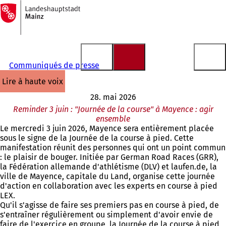
Vers
la
Accéder au contenu
page
d'accueil
Communiqués de presse
lire à haute voix
28. mai 2026
Reminder 3 juin : "Journée de la course" à Mayence : agir
ensemble
Le mercredi 3 juin 2026, Mayence sera entièrement placée
sous le signe de la Journée de la course à pied. Cette
manifestation réunit des personnes qui ont un point commun
: le plaisir de bouger. Initiée par German Road Races (GRR),
la Fédération allemande d'athlétisme (DLV) et laufen.de, la
ville de Mayence, capitale du Land, organise cette journée
d'action en collaboration avec les experts en course à pied
LEX.
Qu'il s'agisse de faire ses premiers pas en course à pied, de
s'entraîner régulièrement ou simplement d'avoir envie de
faire de l'exercice en groupe, la Journée de la course à pied