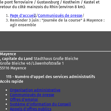
le pont ferroviaire / Gustavsburg / Kostheim / Kastel et
retour du côté mainzois du Rhin (environ 8 km).
Vous
Page d'accueil
Communiqués de presse
êtes
Reminder 3 juin : "Journée de la course" à Mayence :
agir ensemble
ici
:
Pied
de
page
Mayence
, capitale du Land
Stadthaus Große Bleiche
Große Bleiche 46/Löwenhofstraße 1
55116 Mayence
115 - Numéro d'appel des services administratifs
Accès rapide
Organisation administrative
Communiqués de presse
Offres d'emploi
Système d'information du Conseil
Appels d'offres publics