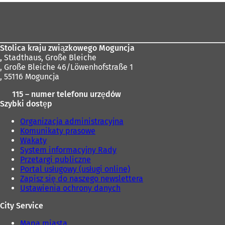
Obszar
stóp
Stolica kraju związkowego Moguncja
,
Stadthaus, Große Bleiche
, Große Bleiche 46/Löwenhofstraße 1
, 55116 Moguncja
115 – numer telefonu urzędów
Szybki dostęp
Organizacja administracyjna
Komunikaty prasowe
Wakaty
System informacyjny Rady
Przetargi publiczne
Portal usługowy (usługi online)
Zapisz się do naszego newslettera
Ustawienia ochrony danych
City Service
Mapa miasta