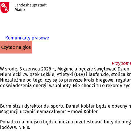
Do
strony
Przejdź do treści
głównej
Komunikaty prasowe
czytać na głos
Przypomni
W środę, 3 czerwca 2026 r., Moguncja będzie świętować Dzień 
Niemiecki Związek Lekkiej Atletyki (DLV) i laufen.de, stolica
Niezależnie od tego, czy są to pierwsze kroki biegowe, regula
doświadczenia energii wspólnoty. Nie chodzi tu o rekordy życ
Burmistrz i dyrektor ds. sportu Daniel Köbler będzie obecny n
Moguncji uczynić namacalnym” – mówi Köbler.
Ponadto na miejscu będzie można przetestować buty do biegani
lodów w N’Eis.