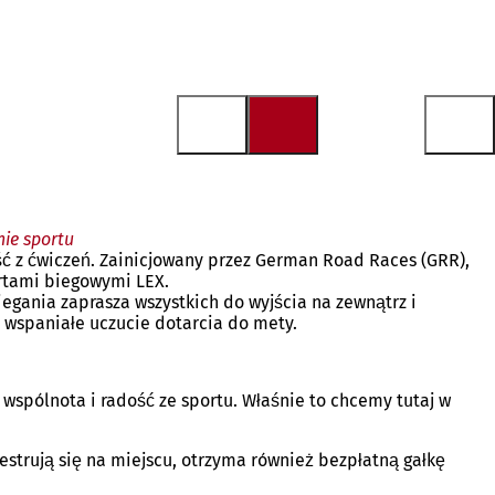
nie sportu
ość z ćwiczeń. Zainicjowany przez German Road Races (GRR),
pertami biegowymi LEX.
iegania zaprasza wszystkich do wyjścia na zewnątrz i
i wspaniałe uczucie dotarcia do mety.
, wspólnota i radość ze sportu. Właśnie to chcemy tutaj w
strują się na miejscu, otrzyma również bezpłatną gałkę