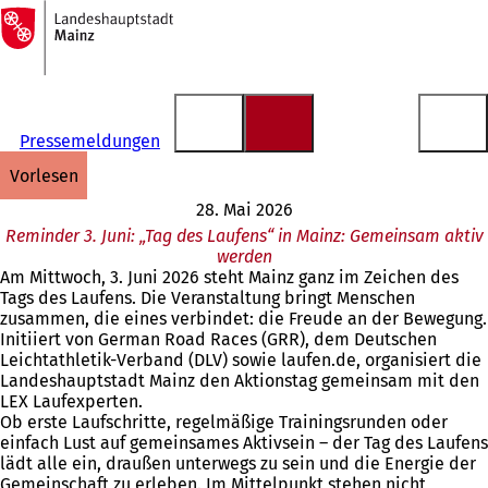
Zur
Startseite
Inhalt anspringen
Pressemeldungen
vorlesen
28. Mai 2026
Reminder 3. Juni: „Tag des Laufens“ in Mainz: Gemeinsam aktiv
werden
Am Mittwoch, 3. Juni 2026 steht Mainz ganz im Zeichen des
Tags des Laufens. Die Veranstaltung bringt Menschen
zusammen, die eines verbindet: die Freude an der Bewegung.
Initiiert von German Road Races (GRR), dem Deutschen
Leichtathletik-Verband (DLV) sowie laufen.de, organisiert die
Landeshauptstadt Mainz den Aktionstag gemeinsam mit den
LEX Laufexperten.
Ob erste Laufschritte, regelmäßige Trainingsrunden oder
einfach Lust auf gemeinsames Aktivsein – der Tag des Laufens
lädt alle ein, draußen unterwegs zu sein und die Energie der
Gemeinschaft zu erleben. Im Mittelpunkt stehen nicht