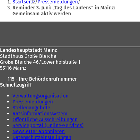
Startseite
Pressemeldungen
befinden
Reminder 3. Juni: „Tag des Laufens“ in Mainz:
Gemeinsam aktiv werden
sich
hier:
Fußbereich
Landeshauptstadt Mainz
Stadthaus Große Bleiche
Große Bleiche 46/Löwenhofstraße 1
55116 Mainz
115 - Ihre Behördenrufnummer
Schnellzugriff
Verwaltungsorganisation
Pressemeldungen
Stellenangebote
Ratsinformationssystem
Öffentliche Ausschreibungen
Serviceportal (Online-Services)
Newsletter abonnieren
Datenschutzeinstellungen