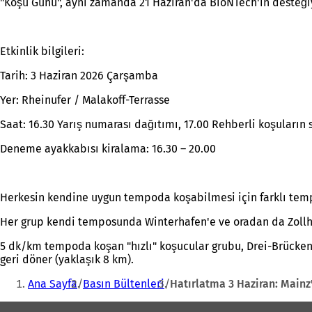
"Koşu Günü", aynı zamanda 21 Haziran'da BioNTech'in desteğiy
Etkinlik bilgileri:
Tarih: 3 Haziran 2026 Çarşamba
Yer: Rheinufer / Malakoff-Terrasse
Saat: 16.30 Yarış numarası dağıtımı, 17.00 Rehberli koşuların s
Deneme ayakkabısı kiralama: 16.30 – 20.00
Herkesin kendine uygun tempoda koşabilmesi için farklı tempo
Her grup kendi temposunda Winterhafen'e ve oradan da Zollh
5 dk/km tempoda koşan "hızlı" koşucular grubu, Drei-Brücken
geri döner (yaklaşık 8 km).
Buradasınız:
Ana Sayfa
Basın Bültenleri
Hatırlatma 3 Haziran: Mainz
Ayak