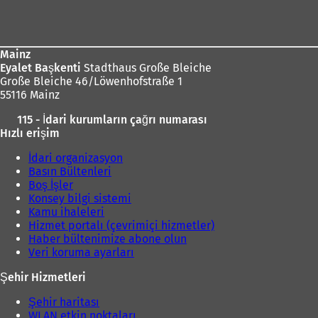
bölgesi
Mainz
Eyalet Başkenti
Stadthaus Große Bleiche
Große Bleiche 46/Löwenhofstraße 1
55116 Mainz
115 - İdari kurumların çağrı numarası
Hızlı erişim
İdari organizasyon
Basın Bültenleri
Boş İşler
Konsey bilgi sistemi
Kamu ihaleleri
Hizmet portalı (çevrimiçi hizmetler)
Haber bültenimize abone olun
Veri koruma ayarları
Şehir Hizmetleri
Şehir haritası
WLAN etkin noktaları