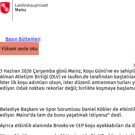
Ana
sayfaya
İçeriğe atla
Basın Bültenleri
yüksek sesle oku
3 Haziran 2026 Çarşamba günü Mainz, Koşu Günü'ne ev sahipliği 
Alman Atletizm Birliği (DLV) ve laufen.de tarafından başlatıl
İster ilk koşu adımları olsun, ister düzenli antrenman turlar
ediyor. Odak noktası rekorlar değil; birlikte koşmaya başlamak
Belediye Başkanı ve Spor Sorumlusu Daniel Köbler de etkinlikt
ediyor. Mainz’da tam da bunu yaşatmak istiyoruz” dedi.
Ayrıca etkinlik alanında Brooks ve CEP koşu ayakkabıları da d