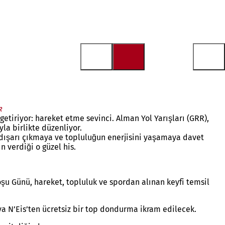
k
getiriyor: hareket etme sevinci. Alman Yol Yarışları (GRR),
la birlikte düzenliyor.
i dışarı çıkmaya ve topluluğun enerjisini yaşamaya davet
 verdiği o güzel his.
şu Günü, hareket, topluluk ve spordan alınan keyfi temsil
ya N’Eis’ten ücretsiz bir top dondurma ikram edilecek.