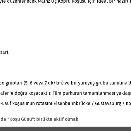
le düzenlenecek Mainz Üç Köprü Koşusu için ideal bir hazırlık
tartı
 grupları (5, 6 veya 7 dk/km) ve bir yürüyüş grubu sunulmakt
afen'e doğru koşacaktır. Tüm parkurun tamamlanması yaklaşık
-Lauf koşusunun rotasını Eisenbahnbrücke / Gustavsburg / Ko
'da "Koşu Günü": birlikte aktif olmak