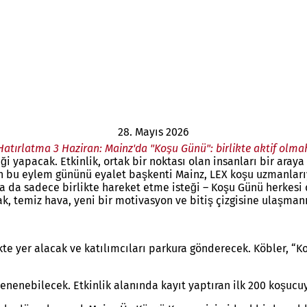
28. Mayıs 2026
Hatırlatma 3 Haziran: Mainz'da "Koşu Günü": birlikte aktif olma
yapacak. Etkinlik, ortak bir noktası olan insanları bir araya 
an bu eylem gününü eyalet başkenti Mainz, LEX koşu uzmanlarıy
ı ya da sadece birlikte hareket etme isteği – Koşu Günü herkes
, temiz hava, yeni bir motivasyon ve bitiş çizgisine ulaşmanın
e yer alacak ve katılımcıları parkura gönderecek. Köbler, “Ko
enenebilecek. Etkinlik alanında kayıt yaptıran ilk 200 koşucu