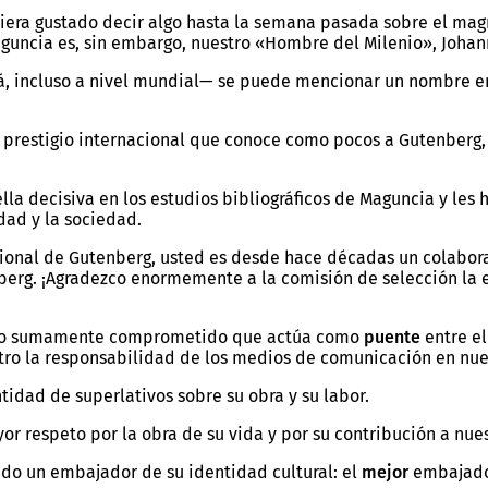
era gustado decir algo hasta la semana pasada sobre el magní
 Maguncia es, sin embargo, nuestro «Hombre del Milenio», Joha
lá, incluso a nivel mundial— se puede mencionar un nombre e
 prestigio internacional que conoce como pocos a Gutenberg, s
lla decisiva en los estudios bibliográficos de Maguncia y les 
dad y la sociedad.
nacional de Gutenberg, usted es desde hace décadas un colabo
rg. ¡Agradezco enormemente a la comisión de selección la e
dano sumamente comprometido que actúa como
puente
entre el
tro la responsabilidad de los medios de comunicación en nue
tidad de superlativos sobre su obra y su labor.
ayor respeto por la obra de su vida y por su contribución a nue
ado un embajador de su identidad cultural: el
mejor
embajado