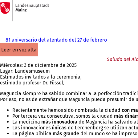
A
la
Saltar al contenido
página
de
inicio
81 aniversario del atentado del 27 de febrero
leer en voz alta
Saludo del Al
Miércoles: 3 de diciembre de 2025
Lugar: Landesmuseum
Estimados invitados a la ceremonia,
estimado profesor Dr. Füssel,
Maguncia siempre ha sabido combinar a la perfección tradici
Por eso, no es de extrañar que Maguncia pueda presumir de u
Recientemente hemos sido nombrada la ciudad
con ma
Por tercera vez consecutiva, somos la ciudad
más dinám
La medicina
más innovadora
de Maguncia ha salvado al
Las innovaciones
únicas
de Lerchenberg se utilizan act
La página bíblica
más grande
del mundo se ha impreso 