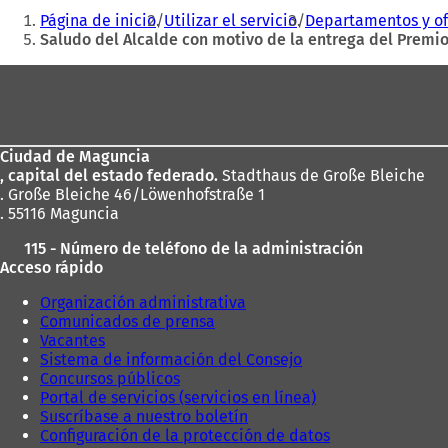
Estás
Página de inicio
Utilizar el servicio
Departamentos y of
aquí:
Saludo del Alcalde con motivo de la entrega del Premio
Zona
de
los
Ciudad de Maguncia
pies
, capital del estado federado.
Stadthaus de Große Bleiche
. Große Bleiche 46/Löwenhofstraße 1
. 55116 Maguncia
115 - Número de teléfono de la administración
Acceso rápido
Organización administrativa
Comunicados de prensa
Vacantes
Sistema de información del Consejo
Concursos públicos
Portal de servicios (servicios en línea)
Suscríbase a nuestro boletín
Configuración de la protección de datos