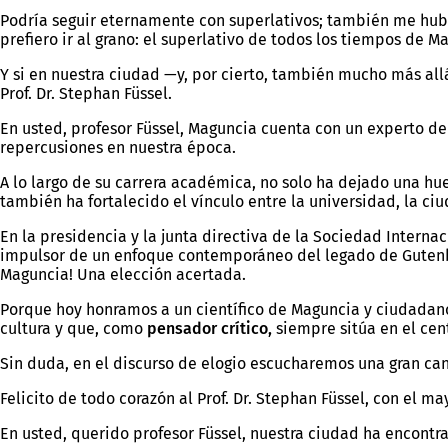
Podría seguir eternamente con superlativos; también me hubi
prefiero ir al grano: el superlativo de todos los tiempos de
Y si en nuestra ciudad —y, por cierto, también mucho más al
Prof. Dr. Stephan Füssel.
En usted, profesor Füssel, Maguncia cuenta con un experto de
repercusiones en nuestra época.
A lo largo de su carrera académica, no solo ha dejado una hue
también ha fortalecido el vínculo entre la universidad, la ciu
En la presidencia y la junta directiva de la Sociedad Inter
impulsor de un enfoque contemporáneo del legado de Gutenbe
Maguncia! Una elección acertada.
Porque hoy honramos a un científico de Maguncia y ciuda
cultura y que, como
pensador crítico,
siempre sitúa en el cen
Sin duda, en el discurso de elogio escucharemos una gran can
Felicito de todo corazón al Prof. Dr. Stephan Füssel, con el m
En usted, querido profesor Füssel, nuestra ciudad ha encontr