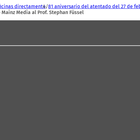
icinas directamente
81 aniversario del atentado del 27 de fe
 Mainz Media al Prof. Stephan Füssel