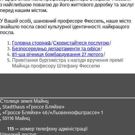
з найглибшою повагою до його життєвого доробку та заслуг
перед нашим містом.
У Вашій особі, шановний професоре Фюссель, наше місто
знайшло посла своєї культурної ідентичності:
найкращого
посла.
Ти
Головна сторінка
Скористайтеся послугою
тут:
Безпосередньо департаменти та офіси
81-ша річниця бомбардування 27 лютого
Привітання бургомістра з нагоди вручення премії
Майнца професору Штефану Фюсселю
Зона
для
ніг
Столиця землі Майнц
,
Stadthaus «Гроссе Бляйхе»
, «Гроссе Бляйхе» 46/«Льовенхофштрассе» 1
, 55116 Майнц
115 — номер телефону адміністрації
Швидкий доступ