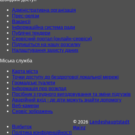
Адміністративна організація
Прес-релізи
Вакансії
Інформаційна система ради
Публічні тендери
Сервісний портал (онлайн-сервіси)
Підпишіться на нашу розсилку
Налаштування захисту даних
Міська служба
Карта міста
Точки доступу до бездротової локальної мережі
Громадські туалети
Інформація про розклад
Посібник з грудного вигодовування та зміни підгузків
Аварійний вхід - де діти можуть знайти допомогу
Веб-камери
Сервіс зображень
© 2026
Landeshauptstadt
Відбиток
Mainz
Політика конфіденційності