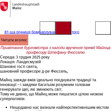
На
головну
Перейти до змісту
сторінку
81-ша річниця бомбардування 27 лютого
читати вголос
Привітання бургомістра з нагоди вручення премії Майнца
професору Штефану Фюсселю
Середа: 3 грудня 2025 року
Локація: Ландесмузей
Шановні гості свята,
шановний професоре д-ре Фюссель,
Майнц завжди вмів ідеально поєднувати традиції та
інновації – і завдяки багатьом розумним головам
генерувати ідеї, які змінюють світ.
Тому не дивно, що Майнц може пишатися цілою низкою
суперлативів:
Нещодавно нас визнали
найперспективнішим
містом