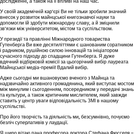
дослідженні, а також на її впливі на наш час.
У своїй академічній кар’єрі Ви не тільки зробили значний
внесок у розвиток майнцської книгознавчої науки та
допомогли їй здобути міжнародну славу, а й зміцнили
зв’язки між університетом, містом та суспільством.
У президії та правлінні Міжнародного товариства
Гутенберга Ви вже десятиліттями є шанованим соратником
і радником, рушійною силою інновацій та ініціатором
сучасного підходу до спадщини Гутенберга. Я дуже
вдячний відбірковій комісії за цьогорічний вибір лауреата
Майнцської медіа-премії! Вдалий вибір.
Адже сьогодні ми вшановуємо вченого з Майнца та
надзвичайно активного громадянина, який виступає
мостом
між минулим і сьогоденням,
посередником
у передачі знань
та культури, а також
критичним мислителем
, який завжди
ставить у центр уваги відповідальність ЗМІ в нашому
суспільстві.
Про його творчість та діяльність ми, безсумнівно, почуємо
безліч суперлативів у лаудації.
Я щиро вітаю пана професора доктора Стефана Фюсселя –