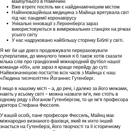
майбутнього в Німеччині
Вже втретє поспіль ми є
найдинамічнішим
містом
Найінноваційніша
медицина з Майнца врятувала світ
під час пандемії коронавірусу
Унікальні
інновації з Лерхенберга зараз
використовуються в вимірювальних станціях на річках
усього світу
У нас надруковано
найбільшу
сторінку Біблії у світі.
Я міг би ще довго продовжувати перераховувати
суперлативи, до минулого тижня я б також хотів сказати
кілька слів про грандіозний міжнародний футбол нашої
команди «05», але зараз я краще перейду до суті:
Найвизначнішою постаттю всіх часів з Майнца є наш
«Людина тисячоліття» Йоганнес Гутенберг.
І якщо в нашому місті – а, до речі, і далеко за його межами,
навіть у всьому світі – можна назвати ім’я, яке стоїть в
одному ряду з Йоганом Гутенбергом, то це ім’я професора
доктора Стефана Фюсселя.
У вашій особі, пане професоре Фюссель, Майнц має
міжнародно визнаного фахівця, який як ніхто інший
знається на Гутенберзі, його творчості та її історичному