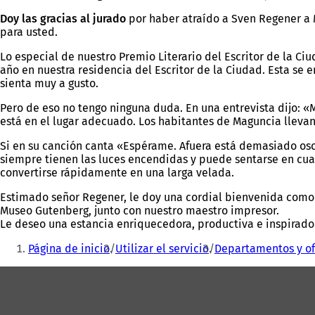
Doy
las gracias al jurado
por haber atraído a Sven Regener a 
para usted.
Lo especial de nuestro Premio Literario del Escritor de la C
año en nuestra residencia del Escritor de la Ciudad. Esta se
sienta muy a gusto.
Pero de eso no tengo ninguna duda. En una entrevista dijo: «
está en el lugar adecuado. Los habitantes de Maguncia lleva
Si en su canción canta «Espérame. Afuera está demasiado oscu
siempre tienen las luces encendidas y puede sentarse en cual
convertirse rápidamente en una larga velada.
Estimado señor Regener, le doy una cordial bienvenida como 
Museo Gutenberg, junto con nuestro maestro impresor.
Le deseo una estancia enriquecedora, productiva e inspirado
Estás
Página de inicio
Utilizar el servicio
Departamentos y of
aquí:
Zona
de