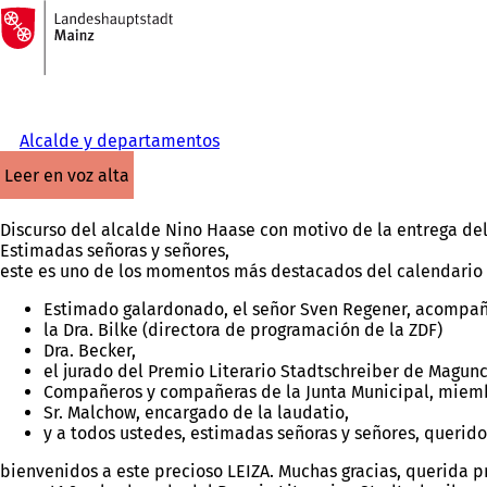
A
la
Saltar al contenido
página
de
inicio
Alcalde y departamentos
leer en voz alta
Discurso del alcalde Nino Haase con motivo de la entrega del
Estimadas señoras y señores,
este es uno de los momentos más destacados del calendario 
Estimado galardonado, el señor Sven Regener, acompañ
la Dra. Bilke (directora de programación de la ZDF)
Dra. Becker,
el jurado del Premio Literario Stadtschreiber de Magun
Compañeros y compañeras de la Junta Municipal, miemb
Sr. Malchow, encargado de la laudatio,
y a todos ustedes, estimadas señoras y señores, querido
bienvenidos a este precioso LEIZA. Muchas gracias, querida p