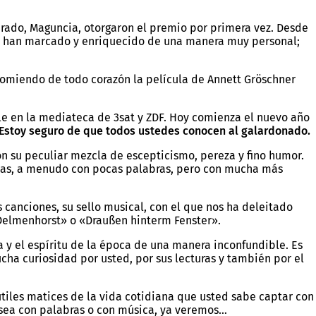
derado, Maguncia, otorgaron el premio por primera vez. Desde
lo han marcado y enriquecido de una manera muy personal;
ecomiendo de todo corazón la película de Annett Gröschner
le en la mediateca de 3sat y ZDF. Hoy comienza el nuevo año
Estoy seguro de que todos ustedes conocen al galardonado.
on su peculiar mezcla de escepticismo, pereza y fino humor.
losas, a menudo con pocas palabras, pero con mucha más
 canciones, su sello musical, con el que nos ha deleitado
Delmenhorst» o «Draußen hinterm Fenster».
 y el espíritu de la época de una manera inconfundible. Es
cha curiosidad por usted, por sus lecturas y también por el
utiles matices de la vida cotidiana que usted sabe captar con
a sea con palabras o con música, ya veremos…