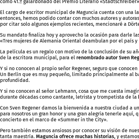
como 41.º galardonado del Premio Literario «Stadtschreiber
El cargo de escritor municipal de Maguncia cuenta con una lar
entonces, hemos podido contar con muchos autores y autoras
por citar solo algunos ejemplos recientes, mencionaré a Dört
Su mandato finaliza hoy y aprovecho la ocasión para darle l
«Tres mujeres de Alemania Oriental deambulan por el país y 
La película es un regalo con motivo de la conclusión de su a
de la escritora municipal, para el
renombrado autor Sven Re
Y si no conocen al propio señor Regener, seguro que conocen 
Un Berlín que es muy pequeño, limitado principalmente al ba
profundidad.
Y si no conocen al señor Lehmann, cosa que me cuesta imaginar
durante décadas como cantante, letrista y trompetista de la
Con Sven Regener damos la bienvenida a nuestra ciudad a un 
para nosotros un gran honor y una gran alegría tenerle aquí,
concierto en el marco de «Summer in the City».
Pero también estamos ansiosos por conocer su visión de nuest
tanta maestría.
Maguncia ofrece muchas historias
, y estamo