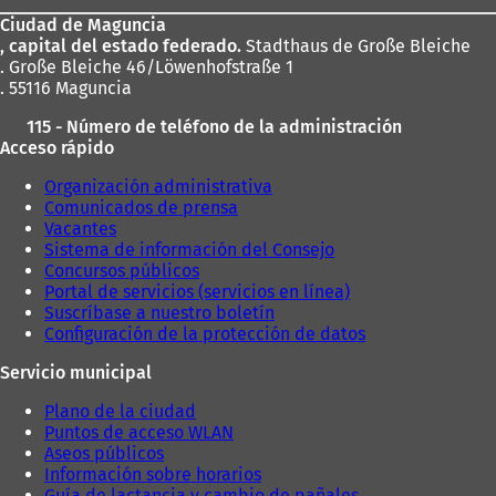
los
Ciudad de Maguncia
pies
, capital del estado federado.
Stadthaus de Große Bleiche
. Große Bleiche 46/Löwenhofstraße 1
. 55116 Maguncia
115 - Número de teléfono de la administración
Acceso rápido
Organización administrativa
Comunicados de prensa
Vacantes
Sistema de información del Consejo
Concursos públicos
Portal de servicios (servicios en línea)
Suscríbase a nuestro boletín
Configuración de la protección de datos
Servicio municipal
Plano de la ciudad
Puntos de acceso WLAN
Aseos públicos
Información sobre horarios
Guía de lactancia y cambio de pañales