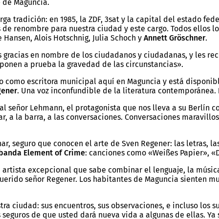
» de Maguncia.
ga tradición: en 1985, la ZDF, 3sat y la capital del estado fe
 de renombre para nuestra ciudad y este cargo. Todos ellos 
e Hansen, Alois Hotschnig, Julia Schoch y
Annett Gröschner
.
as gracias en nombre de los ciudadanos y ciudadanas, y les r
ponen a prueba la gravedad de las circunstancias».
ño como escritora municipal aquí en Maguncia y está disponib
gener
. Una voz inconfundible de la literatura contemporánea.
al señor Lehmann, el protagonista que nos lleva a su Berlín c
r, a la barra, a las conversaciones. Conversaciones maravil
, seguro que conocen el arte de Sven Regener: las letras, las
banda Element of Crime
: canciones como «Weißes Papier», «
artista excepcional que sabe combinar el lenguaje, la música
 querido señor Regener. Los habitantes de Maguncia sienten mu
ra ciudad: sus encuentros, sus observaciones, e incluso los s
s seguros de que usted dará nueva vida a algunas de ellas. Y