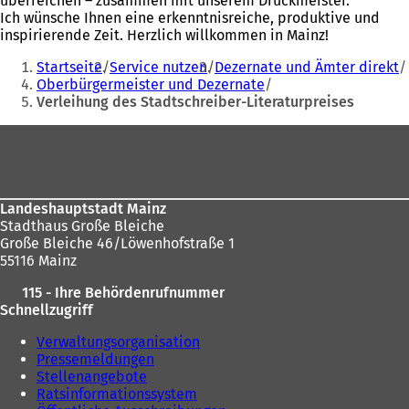
überreichen – zusammen mit unserem Druckmeister.
Ich wünsche Ihnen eine erkenntnisreiche, produktive und
inspirierende Zeit. Herzlich willkommen in Mainz!
Sie
Startseite
Service nutzen
Dezernate und Ämter direkt
befinden
Oberbürgermeister und Dezernate
Verleihung des Stadtschreiber-Literaturpreises
sich
hier:
Fußbereich
Landeshauptstadt Mainz
Stadthaus Große Bleiche
Große Bleiche 46/Löwenhofstraße 1
55116 Mainz
115 - Ihre Behördenrufnummer
Schnellzugriff
Verwaltungsorganisation
Pressemeldungen
Stellenangebote
Ratsinformationssystem