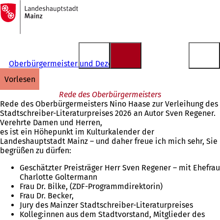
Zur
Startseite
Inhalt anspringen
Oberbürgermeister und Dezernate
vorlesen
Rede des Oberbürgermeisters
Rede des Oberbürgermeisters Nino Haase zur Verleihung des
Stadtschreiber-Literaturpreises 2026 an Autor Sven Regener.
Verehrte Damen und Herren,
es ist ein Höhepunkt im Kulturkalender der
Landeshauptstadt Mainz – und daher freue ich mich sehr, Sie
begrüßen zu dürfen:
Geschätzter Preisträger Herr Sven Regener – mit Ehefrau
Charlotte Goltermann
Frau Dr. Bilke, (ZDF-Programmdirektorin)
Frau Dr. Becker,
Jury des Mainzer Stadtschreiber-Literaturpreises
Kolleg:innen aus dem Stadtvorstand, Mitglieder des