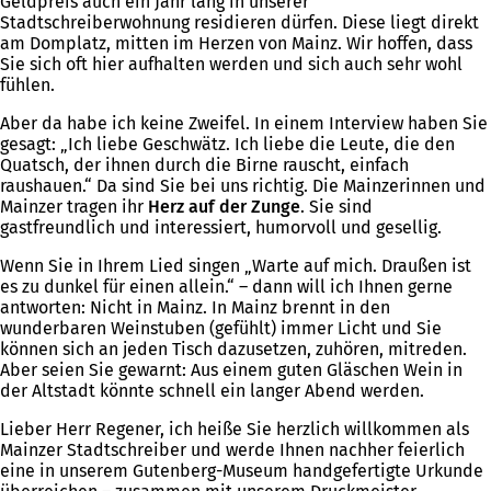
Geldpreis auch ein Jahr lang in unserer
Stadtschreiberwohnung residieren dürfen. Diese liegt direkt
am Domplatz, mitten im Herzen von Mainz. Wir hoffen, dass
Sie sich oft hier aufhalten werden und sich auch sehr wohl
fühlen.
Aber da habe ich keine Zweifel. In einem Interview haben Sie
gesagt: „Ich liebe Geschwätz. Ich liebe die Leute, die den
Quatsch, der ihnen durch die Birne rauscht, einfach
raushauen.“ Da sind Sie bei uns richtig. Die Mainzerinnen und
Mainzer tragen ihr
Herz auf der Zunge
. Sie sind
gastfreundlich und interessiert, humorvoll und gesellig.
Wenn Sie in Ihrem Lied singen „Warte auf mich. Draußen ist
es zu dunkel für einen allein.“ – dann will ich Ihnen gerne
antworten: Nicht in Mainz. In Mainz brennt in den
wunderbaren Weinstuben (gefühlt) immer Licht und Sie
können sich an jeden Tisch dazusetzen, zuhören, mitreden.
Aber seien Sie gewarnt: Aus einem guten Gläschen Wein in
der Altstadt könnte schnell ein langer Abend werden.
Lieber Herr Regener, ich heiße Sie herzlich willkommen als
Mainzer Stadtschreiber und werde Ihnen nachher feierlich
eine in unserem Gutenberg-Museum handgefertigte Urkunde