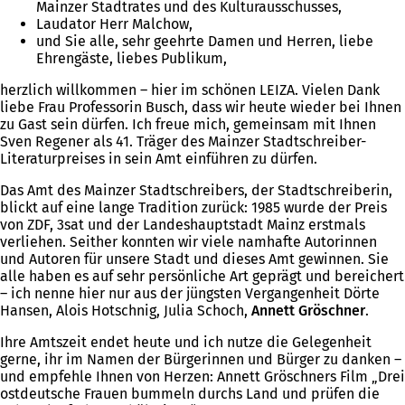
Mainzer Stadtrates und des Kulturausschusses,
Laudator Herr Malchow,
und Sie alle, sehr geehrte Damen und Herren, liebe
Ehrengäste, liebes Publikum,
herzlich willkommen – hier im schönen LEIZA. Vielen Dank
liebe Frau Professorin Busch, dass wir heute wieder bei Ihnen
zu Gast sein dürfen. Ich freue mich, gemeinsam mit Ihnen
Sven Regener als 41. Träger des Mainzer Stadtschreiber-
Literaturpreises in sein Amt einführen zu dürfen.
Das Amt des Mainzer Stadtschreibers, der Stadtschreiberin,
blickt auf eine lange Tradition zurück: 1985 wurde der Preis
von ZDF, 3sat und der Landeshauptstadt Mainz erstmals
verliehen. Seither konnten wir viele namhafte Autorinnen
und Autoren für unsere Stadt und dieses Amt gewinnen. Sie
alle haben es auf sehr persönliche Art geprägt und bereichert
– ich nenne hier nur aus der jüngsten Vergangenheit Dörte
Hansen, Alois Hotschnig, Julia Schoch,
Annett Gröschner
.
Ihre Amtszeit endet heute und ich nutze die Gelegenheit
gerne, ihr im Namen der Bürgerinnen und Bürger zu danken –
und empfehle Ihnen von Herzen: Annett Gröschners Film „Drei
ostdeutsche Frauen bummeln durchs Land und prüfen die