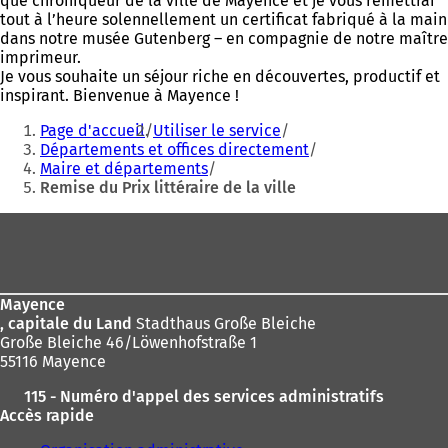
que chroniqueur de la ville de Mayence et je vous remettrai
tout à l’heure solennellement un certificat fabriqué à la main
dans notre musée Gutenberg – en compagnie de notre maître
imprimeur.
Je vous souhaite un séjour riche en découvertes, productif et
inspirant. Bienvenue à Mayence !
Vous
Page d'accueil
Utiliser le service
êtes
Départements et offices directement
Maire et départements
ici
Remise du Prix littéraire de la ville
:
Pied
de
page
Mayence
, capitale du Land
Stadthaus Große Bleiche
Große Bleiche 46/Löwenhofstraße 1
55116 Mayence
115 - Numéro d'appel des services administratifs
Accès rapide