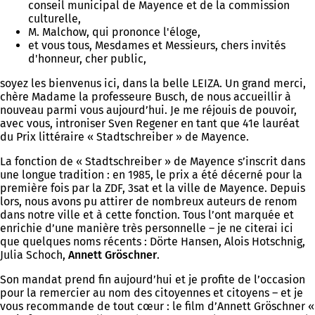
conseil municipal de Mayence et de la commission
culturelle,
M. Malchow, qui prononce l'éloge,
et vous tous, Mesdames et Messieurs, chers invités
d'honneur, cher public,
soyez les bienvenus ici, dans la belle LEIZA. Un grand merci,
chère Madame la professeure Busch, de nous accueillir à
nouveau parmi vous aujourd’hui. Je me réjouis de pouvoir,
avec vous, introniser Sven Regener en tant que 41e lauréat
du Prix littéraire « Stadtschreiber » de Mayence.
La fonction de « Stadtschreiber » de Mayence s’inscrit dans
une longue tradition : en 1985, le prix a été décerné pour la
première fois par la ZDF, 3sat et la ville de Mayence. Depuis
lors, nous avons pu attirer de nombreux auteurs de renom
dans notre ville et à cette fonction. Tous l’ont marquée et
enrichie d’une manière très personnelle – je ne citerai ici
que quelques noms récents : Dörte Hansen, Alois Hotschnig,
Julia Schoch,
Annett Gröschner
.
Son mandat prend fin aujourd’hui et je profite de l’occasion
pour la remercier au nom des citoyennes et citoyens – et je
vous recommande de tout cœur : le film d’Annett Gröschner «