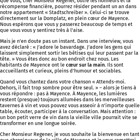
que vous, cher Monsieur Regener, outre les honneurs et la
récompense financière, pourrez résider pendant un an dans
notre appartement « Stadtschreiber ». Celui-ci se trouve
directement sur la Domplatz, en plein cœur de Mayence.
Nous espérons que vous y passerez beaucoup de temps et
que vous vous y sentirez très à l’aise.
Mais je n’en doute pas un instant. Dans une interview, vous
avez déclaré : « J’adore le bavardage. J’adore les gens qui
laissent simplement sortir les bêtises qui leur passent par la
tête. » Vous êtes donc au bon endroit chez nous. Les
habitants de Mayence ont le
cœur sur la main
. Ils sont
accueillants et curieux, pleins d’humour et sociables.
Quand vous chantez dans votre chanson « Attends-moi.
Dehors, il fait trop sombre pour être seul. » – alors je tiens à
vous répondre : pas à Mayence. À Mayence, les lumières
restent (presque) toujours allumées dans les merveilleuses
tavernes à vin et vous pouvez vous asseoir à n’importe quelle
table, écouter, participer à la conversation. Mais attention :
un bon petit verre de vin dans la vieille ville pourrait vite se
transformer en une longue soirée.
Cher Monsieur Regener, je vous souhaite la bienvenue en tant