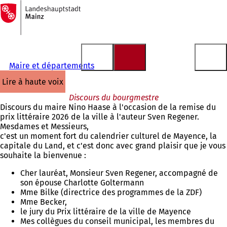
Vers
la
Accéder au contenu
page
d'accueil
Maire et départements
lire à haute voix
Discours du bourgmestre
Discours du maire Nino Haase à l'occasion de la remise du
prix littéraire 2026 de la ville à l'auteur Sven Regener.
Mesdames et Messieurs,
c'est un moment fort du calendrier culturel de Mayence, la
capitale du Land, et c'est donc avec grand plaisir que je vous
souhaite la bienvenue :
Cher lauréat, Monsieur Sven Regener, accompagné de
son épouse Charlotte Goltermann
Mme Bilke (directrice des programmes de la ZDF)
Mme Becker,
le jury du Prix littéraire de la ville de Mayence
Mes collègues du conseil municipal, les membres du