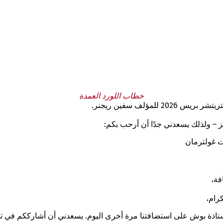
خطاب اللورد العمدة
مؤلف سفين ريجنر.
ينز – ولذلك يسعدني جدًا أن أرحب بكم:
ت غولترمان
فة،
رام،
لة. شكراً جزيلاً لكِ يا أيتها الأستاذة بوش على استضافتنا مرة أخرى اليوم. يسعدني أن 