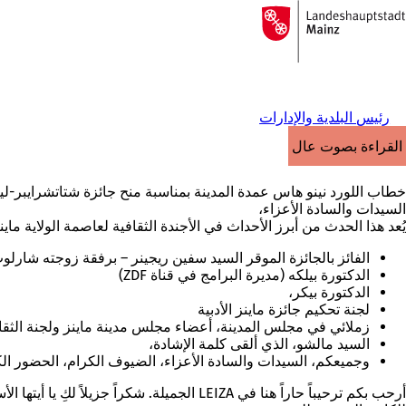
إلى
الصفحة
الانتقال إلى المحتوى
الرئيسية
رئيس البلدية والإدارات
القراءة بصوت عالٍ
خطاب اللورد نينو هاس عمدة المدينة بمناسبة منح جائزة شتاتشرايبر-ليتريتشر بريس 2026 لل
السيدات والسادة الأعزاء،
يُعد هذا الحدث من أبرز الأحداث في الأجندة الثقافية لعاصمة الولاية ما
الفائز بالجائزة الموقر السيد سفين ريجينر – برفقة زوجته شارلو
الدكتورة بيلكه (مديرة البرامج في قناة ZDF)
الدكتورة بيكر،
لجنة تحكيم جائزة ماينز الأدبية
زملائي في مجلس المدينة، أعضاء مجلس مدينة ماينز ولجنة الثقا
السيد مالشو، الذي ألقى كلمة الإشادة،
وجميعكم، السيدات والسادة الأعزاء، الضيوف الكرام، الحضور الك
أرحب بكم ترحيباً حاراً هنا في LEIZA الجمي