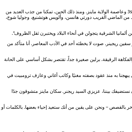
تتمتع منصب كاتب مدينة ماينز، أو كاتبة مدينة ماينز، بتاريخ طويل من التقاليد: في عام 1985، تم منح الجائزة لأول مرة من قبل قنوات ZDF و3sat وعاصمة الولاية ماينز. ومنذ ذلك الحين، تمكنا من جذب العديد من
فقط من الماضي القريب دورتي هانسن، وألويس هوتشنيغ، وجوليا شوخ،
 ألمانيا الشرقية يتجولن في أنحاء البلاد ويختبرن ثقل الظروف".
سفين ريجينر
. صوت لا يخطئه أحد في الأدب المعاصر.
أنا متأكد من
والفكاهة الرقيقة. برلين صغيرة جداً، تقتصر بشكل أساسي على الحانة
ي يبهجنا به منذ عقود بصفته مغنيًا وكاتب أغاني وعازف ترومبيت في
 نستضيفك بيننا، عزيزي السيد ريجنر. سكان ماينز متشوقون جدًا
زخر بالقصص
– ونحن على يقين من أنك ستعيد إحياء بعضها. بالكلمات أو