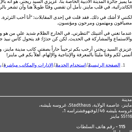
ما يميز جائزة المدينة الأدبية الخاصة بنا، عزيزي السيد ريجنر، هو أنه 
الكاتدرائية، في قلب ماينز. نأمل أن تقضي وقتًا طويلاً هنا وأن تشعر بالرا
لكنني لا أشك في ذلك. فقد قلت في إحدى المقابلات: "أنا أحب الثرثرة.
مضيافون ومهتمون ومرحون ومؤنسون.
عندما تغني في أغنيتك "انتظرني. في الخارج الظلام شديد على من هو وحده
والاستماع والمشاركة في الحديث. لكن كن حذرًا: قد يتحول كأس نبيذ جيد
عزيزي السيد ريجنر، أرحب بكم ترحيباً حاراً بصفتي كاتب مدينة ماينز، 
أتمنى لكم وقتاً مليئاً بالمعرفة والإنتاجية والإلهام. أهلاً بكم في ماينز!
أنت
الصفحة الرئيسية
استخدام الخدمة
الإدارات والمكاتب مباشرة
ر
هنا
منطقة
القدم
مدينة
ماينز، عاصمة الولاية،
Stadthaus، غروسه بليشه،
غروسه بليشه 46/لوفنهوفشتراسه 1،
55116 ماينز
115 - رقم هاتف السلطات