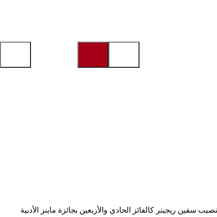
أشارككم في تنصيب سفين ريجينر كالفائز الحادي والأربعين بجائزة ماينز الأدبية