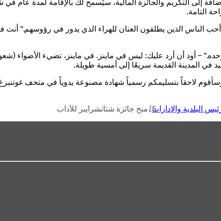
بالإضافة إلى التكريم والجائزة المالية، سيُسمح لك بالإقامة لمدة عام ف
حة التامة.
 أحب الناس الذين يطلقون العنان للهراء الذي يدور في رؤوسهم." أنت 
." – أود أن أرد عليك: ليس في ماينز. في ماينز، تضيء الأضواء (شعوريً
 في المدينة القديمة سريعًا إلى أمسية طويلة.
وسأقوم لاحقاً بتسليمكم رسمياً شهادة مصنوعة يدوياً في متحف غوتنبرغ 
ئيس البلدية والإدارات
منح جائزة شتاتشرايبر للآداب