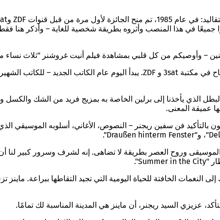
روا جميعًا في هذا المنصب وأثروه بطريقة شخصية للغاية – وأذكر هنا 
واطنين – وأوصيكم من كل قلبي بمشاهدة فيلم أنيت غروشنر "ثلاث نساء من
م الكاتب الجديد – لل
كاتب الشهير 
 البطل الذي يأخذنا إلى برلين الخاصة به بمزيج فريد من الشك والكسل 
ها عميقة المعنى.
رفون بالتأكيد فن سفين ريجنر – النصوص، الأغاني، أسلوبه الموسيقي الذ
والموسيقى وروح العصر بطريقة لا تضاهى. إنه لشرف وسرور كبير لنا أن
Sum".
إلى النغمات الخافتة للحياة اليومية التي تجيد التقاطها ببراعة.
ماينز ت
أكد، عزيزي السيد ريجنر، أن ماينز هي المدينة المناسبة لك تمامًا.