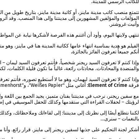
للكاتب الرسمي للمدينة.
المؤلفات والمؤلفين المشهورين إلى مدينتنا وإلى هذا المنصب. وقد أث
وأنيت غروشنر
.
تنتهي ولايتها اليوم، وأود أن أغتنم هذه الفرصة لأشكرها نيابة عن الم
الفيلم هو هدية بمناسبة انتهاء عامها ككاتبة المدينة هنا في ماينز، وهو متاح في مكتبة 3sat و ZDF. يبدأ اليوم عا
أنكم جميعاً تعرفون الفائز بالجائزة.
وإذا كنتم لا تعرفون السيد ريجنر شخصياً، فأنتم تعرفون السيد ليمان –
والمنضدة والمحادثات. محادثات رائعة، غالباً ما تكون قليلة الكلمات، لكن
وإذا كنتم لا تعرفون السيد ليهمان، وهو ما لا أستطيع تصوره، فأنتم تع
فرقة Element of Crime
: أغاني مثل "Weißes Papier"، و"Delmenhorst"، و"Draußen hinterm Fenster".
مع سفين ريجنر، نرحب في مدينتنا بفنان متميز، يجيد الجمع بين اللغة 
لرؤيتك – لحفلات القراءة التي ستقدمها وكذلك للحفل الموسيقي في إطار "mer in the City
لكننا نتطلع أيضًا إلى نظرتك إلى مدينتنا: إلى لقاءاتك وملاحظاتك، وكذلك 
بالنغمات – سنرى...
أشكر لجنة التحكيم
على جذبها لسفين ريجنر إلى ماينز. قرار رائع. وأنا مت