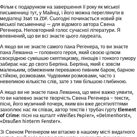
Фільм є подарунком на завершення її року як міської
письменниці тут, у Майнці, і його можна переглянути в
медіатеці 3sat та ZDF. Сьогодні починається новий рік
міської письменниці — для
відомого автора Свена
Регенера
. Неповторний голос сучасної літератури.
Я
впевнений, що ви всі знаєте цього лауреата.
А якщо ви не знаєте самого пана Регенера, то ви знаєте
пана Леманна — головного героя, який своєю цілком
своєрідною сумішшю скептицизму, лінощів і тонкого гумору
забирає нас до свого Берліна. Берліна, який є зовсім
маленьким, обмеженим переважно пивним баром, барною
стійкою, розмовами. Чудовими розмовами, часто з
невеликою кількістю слів, зате з тим більшою глибиною.
А якщо ви не знаєте пана Леманна, що мені важко уявити,
то ви напевно знаєте творчість Свена Регенера – тексти,
пісні, його музичний почерк, яким він вже десятиліттями
захоплює нас як співак, автор текстів і трубач
гурту Element
of Crime
: пісні на кшталт «Weißes Papier», «Delmenhorst»,
«Draußen hinterm Fenster».
Зі Свеном Регенером ми вітаємо в нашому місті видатного