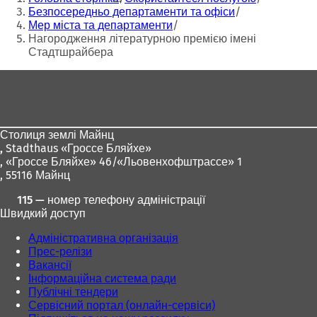
тут:
Безпосередньо департаменти та офіси
Мер міста та департаменти
Нагородження літературною премією імені
Стадтшрайбера
Зона
для
ніг
Столиця землі Майнц
,
Stadthaus «Гроссе Бляйхе»
, «Гроссе Бляйхе» 46/«Льовенхофштрассе» 1
, 55116 Майнц
115 — номер телефону адміністрації
Швидкий доступ
Адміністративна організація
Прес-релізи
Вакансії
Інформаційна система ради
Публічні тендери
Сервісний портал (онлайн-сервіси)