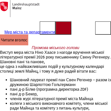
На
головну
Перейти до змісту
сторінку
Мер міста та департаменти
читати вголос
Промова міського голови
Виступ мера міста Ніно Хаасе з нагоди вручення міської
літературної премії 2026 року письменнику Свену Регенеру.
Шановні пані та панове,
це одна з найважливіших подій у культурному календарі
столиці землі Майнц, і тому я дуже радий вітати вас:
Шановний лауреат премії пан Свен Регенер – разом із
дружиною Шарлоттою Гольтерманн
пані д-р Білке (програмна директорка ZDF)
пані д-р Бекер,
членів журі літературної премії міста Майнца
колеги з міського виконавчого комітету, члени міської
ради Майнца та комітету з питань культури,