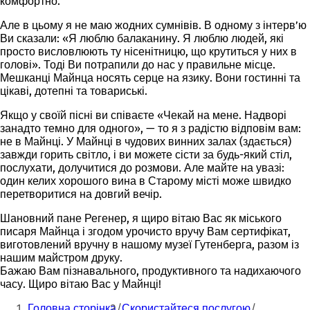
комфортно.
Але в цьому я не маю жодних сумнівів. В одному з інтерв’ю
Ви сказали: «Я люблю балаканину. Я люблю людей, які
просто висловлюють ту нісенітницю, що крутиться у них в
голові». Тоді Ви потрапили до нас у правильне місце.
Мешканці Майнца носять
серце на язику
. Вони гостинні та
цікаві, дотепні та товариські.
Якщо у своїй пісні ви співаєте «Чекай на мене. Надворі
занадто темно для одного», — то я з радістю відповім вам:
не в Майнці. У Майнці в чудових винних залах (здається)
завжди горить світло, і ви можете сісти за будь-який стіл,
послухати, долучитися до розмови. Але майте на увазі:
один келих хорошого вина в Старому місті може швидко
перетворитися на довгий вечір.
Шановний пане Регенер, я щиро вітаю Вас як міського
писаря Майнца і згодом урочисто вручу Вам сертифікат,
виготовлений вручну в нашому музеї Гутенберга, разом із
нашим майстром друку.
Бажаю Вам пізнавального, продуктивного та надихаючого
часу. Щиро вітаю Вас у Майнці!
Ти
Головна сторінка
Скористайтеся послугою