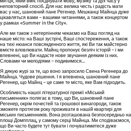
митця, який вміє поєднувати мову, музику та дух часу у
неповторний спосіб. Для нас велика честь і радість мати
вас у нас, шановний пане Регенер. Мешканці Майнца дуже
цікавляться вами – вашими читаннями, а також концертом
у рамках «Summer in the City».
Але ми також з нетерпінням чекаємо на Ваш погляд на
наше місто: на Ваші зустрічі, Ваші спостереження, а також
на тихі нюанси повсякденного життя, які Ви так майстерно
вмієте вловлювати.
Майнц пропонує безліч історій
– і ми
впевнені, що Ви надасте нове звучання деяким із них.
Словами чи мелодіями – подивимося…
Я
дякую журі
за те, що воно запросило Свена Регенера до
Майнца. Чудове рішення. І я впевнена, шановний пане
Регенер, що Майнц – це саме те місто, яке Вам підходить.
Особливість нашої літературної премії «Міський
письменник» полягає в тому, що Ви, шановний пане
Регенер, окрім почестей та грошової винагороди, також
зможете протягом року проживати в нашій квартирі для
міських письменників. Вона розташована безпосередньо на
площі Домпплац, у самому серці Майнца. Ми сподіваємося,
що Ви часто будете тут бувати і почуватиметеся дуже