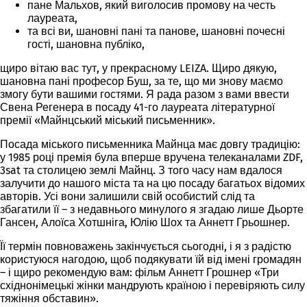
пане Мальхов, який виголосив промову на честь
лауреата,
та всі ви, шановні пані та панове, шановні почесні
гості, шановна публіко,
щиро вітаю вас тут, у прекрасному LEIZA. Щиро дякую,
шановна пані професор Буш, за те, що ми знову маємо
змогу бути вашими гостями. Я рада разом з вами ввести
Свена Регенера в посаду 41-го лауреата літературної
премії «Майнцський міський письменник».
Посада міського письменника Майнца має довгу традицію:
у 1985 році премія була вперше вручена телеканалами ZDF,
3sat та столицею землі Майнц. З того часу нам вдалося
залучити до нашого міста та на цю посаду багатьох відомих
авторів. Усі вони залишили свій особистий слід та
збагатили її – з недавнього минулого я згадаю лише Дьорте
Гансен, Алоїса Хотшніга, Юлію Шох та
Аннетт Грьошнер
.
Її термін повноважень закінчується сьогодні, і я з радістю
користуюся нагодою, щоб подякувати їй від імені громадян
– і щиро рекомендую вам: фільм Аннетт Грошнер «Три
східнонімецькі жінки мандрують країною і перевіряють силу
тяжіння обставин».