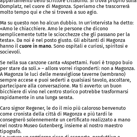
appartamento dello scrittore cittadino. Si trova proprio sulla
Domplatz, nel cuore di Magonza. Speriamo che trascorrerà
molto tempo qui e che si troverà a suo agio.
Ma su questo non ho alcun dubbio. In un'intervista ha detto:
«Amo le chiacchiere. Amo le persone che dicono
semplicemente tutte le sciocchezze che gli passano per la
testa». Da noi è nel posto giusto. Gli abitanti di Magonza
hanno il
cuore in mano
. Sono ospitali e curiosi, spiritosi e
socievoli.
Se nella sua canzone canta «Aspettami. Fuori è troppo buio
per stare da soli.» – allora vorrei risponderti: non a Magonza.
A Magonza le luci delle meravigliose taverne (sembrano)
sempre accese e puoi sederti a qualsiasi tavolo, ascoltare,
partecipare alla conversazione. Ma ti avverto: un buon
bicchiere di vino nel centro storico potrebbe trasformarsi
rapidamente in una lunga serata.
Caro signor Regener, le do il mio più caloroso benvenuto
come cronista della città di Magonza e più tardi le
consegnerò solennemente un certificato realizzato a mano
nel nostro Museo Gutenberg, insieme al nostro maestro
tipografo.