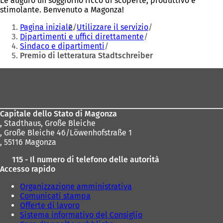
Le auguro un soggiorno ricco di scoperte, produttivo e
stimolante. Benvenuto a Magonza!
Siete
Pagina iniziale
Utilizzare il servizio
qui:
Dipartimenti e uffici direttamente
Sindaco e dipartimenti
Premio di letteratura Stadtschreiber
Area
dei
piedi
Capitale dello Stato di Magonza
,
Stadthaus, Große Bleiche
, Große Bleiche 46/Löwenhofstraße 1
, 55116 Magonza
115 - Il numero di telefono delle autorità
Accesso rapido
Organizzazione amministrativa
Comunicati stampa
Offerte di lavoro
Sistema informativo del Consiglio