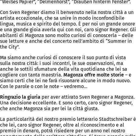
“Weißes Papier”, “Delmenhorst”, “Draußen hinterm Fenster”.
Con Sven Regener diamo il benvenuto nella nostra città a un
artista eccezionale, che sa unire in modo inconfondibile
lingua, musica e spirito del tempo. È per noi un grande onore
e una grande gioia averla qui con noi, caro signor Regener. Gli
abitanti di Magonza sono molto curiosi di conoscerla – delle
sue letture e anche del concerto nell’ambito di “Summer in
the City”.
Ma siamo anche curiosi di conoscere il suo punto di vista
sulla nostra città: i suoi incontri, le sue osservazioni, ma
anche le sottili sfumature della vita quotidiana che lei sa
cogliere con tanta maestria.
Magonza offre molte storie
– e
siamo certi che lei ne farà risuonare alcune in modo nuovo.
Con le parole o con le note – vedremo…
Ringrazio la giuria
per aver attirato Sven Regener a Magonza.
Una decisione eccellente. E sono certo, caro signor Regener,
che anche Magonza sia per lei la città giusta.
La particolarità del nostro premio letterario Stadtschreiber è
che lei, caro signor Regener, oltre al riconoscimento e al
premio in denaro, potrà risiedere per un anno nel nostro