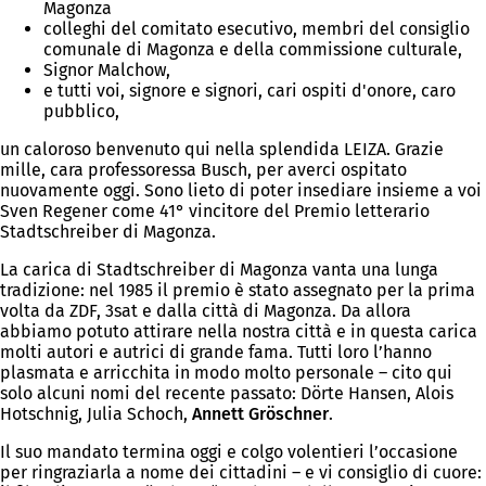
Magonza
colleghi del comitato esecutivo, membri del consiglio
comunale di Magonza e della commissione culturale,
Signor Malchow,
e tutti voi, signore e signori, cari ospiti d'onore, caro
pubblico,
un caloroso benvenuto qui nella splendida LEIZA. Grazie
mille, cara professoressa Busch, per averci ospitato
nuovamente oggi. Sono lieto di poter insediare insieme a voi
Sven Regener come 41° vincitore del Premio letterario
Stadtschreiber di Magonza.
La carica di Stadtschreiber di Magonza vanta una lunga
tradizione: nel 1985 il premio è stato assegnato per la prima
volta da ZDF, 3sat e dalla città di Magonza. Da allora
abbiamo potuto attirare nella nostra città e in questa carica
molti autori e autrici di grande fama. Tutti loro l’hanno
plasmata e arricchita in modo molto personale – cito qui
solo alcuni nomi del recente passato: Dörte Hansen, Alois
Hotschnig, Julia Schoch,
Annett Gröschner
.
Il suo mandato termina oggi e colgo volentieri l’occasione
per ringraziarla a nome dei cittadini – e vi consiglio di cuore: