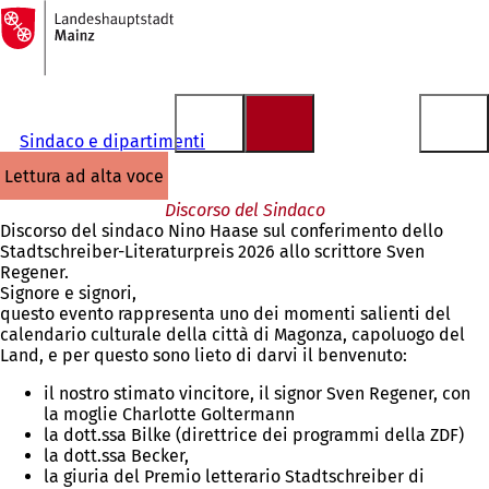
Alla
pagina
Vai al contenuto
iniziale
Sindaco e dipartimenti
lettura ad alta voce
Discorso del Sindaco
Discorso del sindaco Nino Haase sul conferimento dello
Stadtschreiber-Literaturpreis 2026 allo scrittore Sven
Regener.
Signore e signori,
questo evento rappresenta uno dei momenti salienti del
calendario culturale della città di Magonza, capoluogo del
Land, e per questo sono lieto di darvi il benvenuto:
il nostro stimato vincitore, il signor Sven Regener, con
la moglie Charlotte Goltermann
la dott.ssa Bilke (direttrice dei programmi della ZDF)
la dott.ssa Becker,
la giuria del Premio letterario Stadtschreiber di