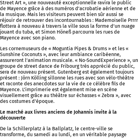
Street Art », une nouveauté exceptionnelle ravira le public
de Mayence grâce à des numéros d’acrobatie aérienne et de
la musique. Mais les visiteurs peuvent bien sûr aussi se
réjouir de retrouver des incontournables : Mademoiselle Prrrr
flottera à nouveau à travers la ville sous la forme d’un nuage
jouant du tuba, et Simon Höneß parcourra les rues de
Mayence avec son piano.
Les cornemuseurs de « Moguntia Pipes & Drums » et les «
Sunshine Coconuts », avec leur ambiance caribéenne,
assureront l’animation musicale. « No-SoundExperience », un
groupe de street dance de Fribourg très apprécié du public,
sera de nouveau présent. Gutenberg est également toujours
présent : Jörn Kölling sillonne les rues avec son vélo-théâtre
et raconte des anecdotes sur la vie de ce célèbre fils de
Mayence. L’imprimerie est également mise en scène
visuellement grâce au théâtre sur échasses « Zebra », avec
des costumes d’époque.
Le marché aux livres anciens de Johannis invite à la
découverte
De la Schillerplatz à la Ballplatz, le centre-ville se
transforme, du samedi au lundi, en un véritable paysage