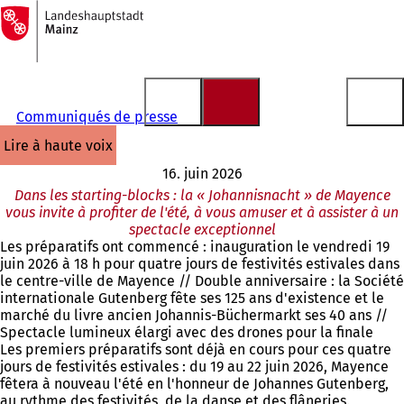
Vers
la
Accéder au contenu
page
d'accueil
Communiqués de presse
lire à haute voix
16. juin 2026
Dans les starting-blocks : la « Johannisnacht » de Mayence
vous invite à profiter de l'été, à vous amuser et à assister à un
spectacle exceptionnel
Les préparatifs ont commencé : inauguration le vendredi 19
juin 2026 à 18 h pour quatre jours de festivités estivales dans
le centre-ville de Mayence // Double anniversaire : la Société
internationale Gutenberg fête ses 125 ans d'existence et le
marché du livre ancien Johannis-Büchermarkt ses 40 ans //
Spectacle lumineux élargi avec des drones pour la finale
Les premiers préparatifs sont déjà en cours pour ces quatre
jours de festivités estivales : du 19 au 22 juin 2026, Mayence
fêtera à nouveau l'été en l'honneur de Johannes Gutenberg,
au rythme des festivités, de la danse et des flâneries.