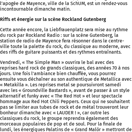
l’apogée de Mayence, ville de la SchUM, est un rendez-vous
incontournable dimanche matin.
Riffs et énergie sur la scène Rockland Gutenberg
Cette année encore, la Liebfrauenplatz sera mise au rythme
du rock par Rockland Radio : sur la scène Gutenberg, la
station de radio de Mayence fera résonner dans le centre-
ville toute la palette du rock, du classique au moderne, avec
des riffs de guitare puissants et des rythmes entraînants.
Vendredi, « The Simple Man » ouvrira le bal avec des
reprises hard rock de grands classiques, des années 70 à nos
jours. Une fois l'ambiance bien chauffée, vous pourrez
ensuite vous déchaîner au son authentique de Metallica avec
« Metakilla ». Les reprises metal se poursuivront samedi
avec les « Groundville Bastards », avant de passer à un style
alternatif et funky avec « The Red Hot » et leur spectacle
hommage aux Red Hot Chili Peppers. Ceux qui ne souhaitent
pas se limiter aux tubes de rock et de métal trouveront leur
bonheur dimanche avec « LAUDER ! », car outre les
classiques du rock, le groupe reprendra également des
morceaux populaires de pop et de soul. Pour la finale de
lundi, les énergiques Palatins de « Grand Malör » mettront de