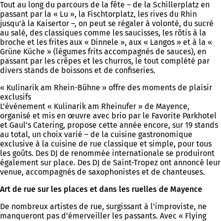
Tout au long du parcours de la fête – de la Schillerplatz en
passant par la « Lu », la Fischtorplatz, les rives du Rhin
jusqu’à la Kaisertor –, on peut se régaler à volonté, du sucré
au salé, des classiques comme les saucisses, les rôtis à la
broche et les frites aux « Dinnele », aux « Langos » et à la «
Grüne Küche » (légumes frits accompagnés de sauces), en
passant par les crêpes et les churros, le tout complété par
divers stands de boissons et de confiseries.
« Kulinarik am Rhein-Bühne » offre des moments de plaisir
exclusifs
L’événement « Kulinarik am Rheinufer » de Mayence,
organisé et mis en œuvre avec brio par le Favorite Parkhotel
et Gaul’s Catering, propose cette année encore, sur 19 stands
au total, un choix varié – de la cuisine gastronomique
exclusive à la cuisine de rue classique et simple, pour tous
les goûts. Des DJ de renommée internationale se produiront
également sur place. Des DJ de Saint-Tropez ont annoncé leur
venue, accompagnés de saxophonistes et de chanteuses.
Art de rue sur les places et dans les ruelles de Mayence
De nombreux artistes de rue, surgissant à l’improviste, ne
manqueront pas d’émerveiller les passants. Avec « Flying