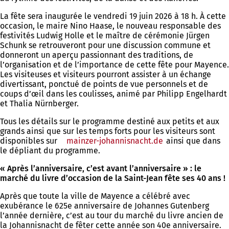
La fête sera inaugurée le vendredi 19 juin 2026 à 18 h. À cette
occasion, le maire Nino Haase, le nouveau responsable des
festivités Ludwig Holle et le maître de cérémonie Jürgen
Schunk se retrouveront pour une discussion commune et
donneront un aperçu passionnant des traditions, de
l’organisation et de l’importance de cette fête pour Mayence.
Les visiteuses et visiteurs pourront assister à un échange
divertissant, ponctué de points de vue personnels et de
coups d’œil dans les coulisses, animé par Philipp Engelhardt
et Thalia Nürnberger.
Tous les détails sur le programme destiné aux petits et aux
grands ainsi que sur les temps forts pour les visiteurs sont
disponibles sur
mainzer-johannisnacht.de
(S'ouvre
ainsi que dans
le dépliant du programme.
dans
un
« Après l’anniversaire, c’est avant l’anniversaire » : le
nouvel
marché du livre d’occasion de la Saint-Jean fête ses 40 ans !
onglet)
Après que toute la ville de Mayence a célébré avec
exubérance le 625e anniversaire de Johannes Gutenberg
l’année dernière, c’est au tour du marché du livre ancien de
la Johannisnacht de fêter cette année son 40e anniversaire.