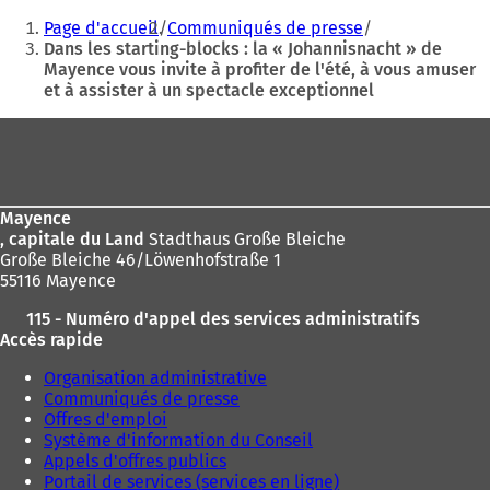
Vous
dans
Page d'accueil
Communiqués de presse
un
êtes
Dans les starting-blocks : la « Johannisnacht » de
nouvel
Mayence vous invite à profiter de l'été, à vous amuser
ici
onglet)
et à assister à un spectacle exceptionnel
:
Pied
de
page
Mayence
, capitale du Land
Stadthaus Große Bleiche
Große Bleiche 46/Löwenhofstraße 1
55116 Mayence
115 - Numéro d'appel des services administratifs
Accès rapide
Organisation administrative
Communiqués de presse
Offres d'emploi
Système d'information du Conseil
Appels d'offres publics
Portail de services (services en ligne)