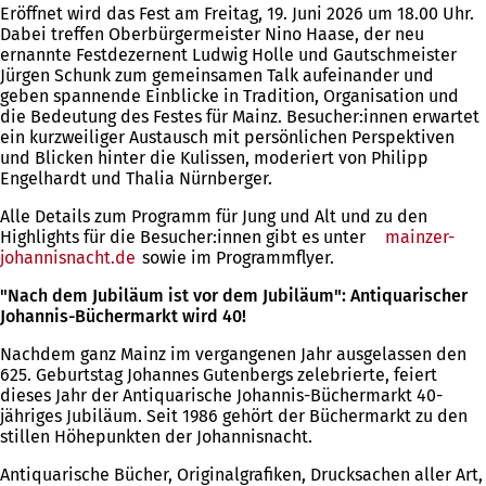
Eröffnet wird das Fest am Freitag, 19. Juni 2026 um 18.00 Uhr.
Dabei treffen Oberbürgermeister Nino Haase, der neu
ernannte Festdezernent Ludwig Holle und Gautschmeister
Jürgen Schunk zum gemeinsamen Talk aufeinander und
geben spannende Einblicke in Tradition, Organisation und
die Bedeutung des Festes für Mainz. Besucher:innen erwartet
ein kurzweiliger Austausch mit persönlichen Perspektiven
und Blicken hinter die Kulissen, moderiert von Philipp
Engelhardt und Thalia Nürnberger.
Alle Details zum Programm für Jung und Alt und zu den
Highlights für die Besucher:innen gibt es unter
mainzer-
johannisnacht.de
(Öffnet
sowie im Programmflyer.
in
"Nach dem Jubiläum ist vor dem Jubiläum": Antiquarischer
einem
Johannis-Büchermarkt wird 40!
neuen
Tab)
Nachdem ganz Mainz im vergangenen Jahr ausgelassen den
625. Geburtstag Johannes Gutenbergs zelebrierte, feiert
dieses Jahr der Antiquarische Johannis-Büchermarkt 40-
jähriges Jubiläum. Seit 1986 gehört der Büchermarkt zu den
stillen Höhepunkten der Johannisnacht.
Antiquarische Bücher, Originalgrafiken, Drucksachen aller Art,