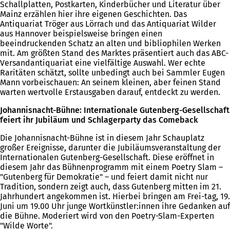
Schallplatten, Postkarten, Kinderbücher und Literatur über
Mainz erzählen hier ihre eigenen Geschichten. Das
Antiquariat Tröger aus Lörrach und das Antiquariat Wilder
aus Hannover beispielsweise bringen einen
beeindruckenden Schatz an alten und bibliophilen Werken
mit. Am größten Stand des Marktes präsentiert auch das ABC-
Versandantiquariat eine vielfältige Auswahl. Wer echte
Raritäten schätzt, sollte unbedingt auch bei Sammler Eugen
Mann vorbeischauen: An seinem kleinen, aber feinen Stand
warten wertvolle Erstausgaben darauf, entdeckt zu werden.
Johannisnacht-Bühne: Internationale Gutenberg-Gesellschaft
feiert ihr Jubiläum und Schlagerparty das Comeback
Die Johannisnacht-Bühne ist in diesem Jahr Schauplatz
großer Ereignisse, darunter die Jubiläumsveranstaltung der
Internationalen Gutenberg-Gesellschaft. Diese eröffnet in
diesem Jahr das Bühnenprogramm mit einem Poetry Slam –
"Gutenberg für Demokratie" – und feiert damit nicht nur
Tradition, sondern zeigt auch, dass Gutenberg mitten im 21.
Jahrhundert angekommen ist. Hierbei bringen am Frei-tag, 19.
Juni um 19.00 Uhr junge Wortkünstler:innen ihre Gedanken auf
die Bühne. Moderiert wird von den Poetry-Slam-Experten
"Wilde Worte".