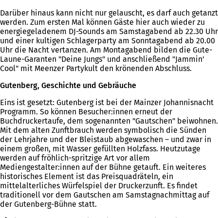
Darüber hinaus kann nicht nur gelauscht, es darf auch getanzt
werden. Zum ersten Mal können Gäste hier auch wieder zu
energiegeladenem DJ-Sounds am Samstagabend ab 22.30 Uhr
und einer kultigen Schlagerparty am Sonntagabend ab 20.00
Uhr die Nacht vertanzen. Am Montagabend bilden die Gute-
Laune-Garanten "Deine Jungs" und anschließend "Jammin'
Cool" mit Meenzer Partykult den krönenden Abschluss.
Gutenberg, Geschichte und Gebräuche
Eins ist gesetzt: Gutenberg ist bei der Mainzer Johannisnacht
Programm. So können Besucher:innen erneut der
Buchdruckertaufe, dem sogenannten "Gautschen" beiwohnen.
Mit dem alten Zunftbrauch werden symbolisch die Sünden
der Lehrjahre und der Bleistaub abgewaschen – und zwar in
einem großen, mit Wasser gefüllten Holzfass. Heutzutage
werden auf fröhlich-spritzige Art vor allem
Mediengestalter:innen auf der Bühne getauft. Ein weiteres
historisches Element ist das Preisquadräteln, ein
mittelalterliches Würfelspiel der Druckerzunft. Es findet
traditionell vor dem Gautschen am Samstagnachmittag auf
der Gutenberg-Bühne statt.