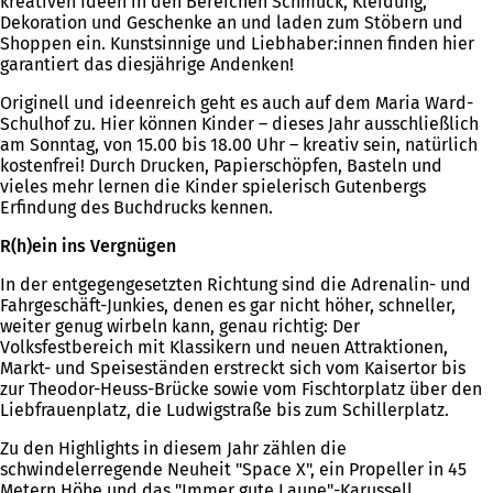
kreativen Ideen in den Bereichen Schmuck, Kleidung,
Dekoration und Geschenke an und laden zum Stöbern und
Shoppen ein. Kunstsinnige und Liebhaber:innen finden hier
garantiert das diesjährige Andenken!
Originell und ideenreich geht es auch auf dem Maria Ward-
Schulhof zu. Hier können Kinder – dieses Jahr ausschließlich
am Sonntag, von 15.00 bis 18.00 Uhr – kreativ sein, natürlich
kostenfrei! Durch Drucken, Papierschöpfen, Basteln und
vieles mehr lernen die Kinder spielerisch Gutenbergs
Erfindung des Buchdrucks kennen.
R(h)ein ins Vergnügen
In der entgegengesetzten Richtung sind die Adrenalin- und
Fahrgeschäft-Junkies, denen es gar nicht höher, schneller,
weiter genug wirbeln kann, genau richtig: Der
Volksfestbereich mit Klassikern und neuen Attraktionen,
Markt- und Speiseständen erstreckt sich vom Kaisertor bis
zur Theodor-Heuss-Brücke sowie vom Fischtorplatz über den
Liebfrauenplatz, die Ludwigstraße bis zum Schillerplatz.
Zu den Highlights in diesem Jahr zählen die
schwindelerregende Neuheit "Space X", ein Propeller in 45
Metern Höhe und das "Immer gute Laune"-Karussell