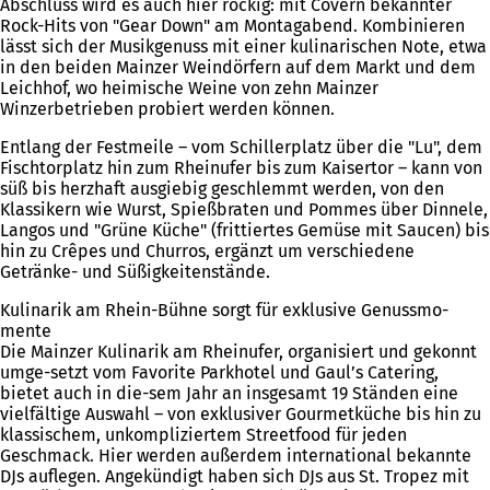
Abschluss wird es auch hier rockig: mit Covern bekannter
Rock-Hits von "Gear Down" am Montagabend. Kombinieren
lässt sich der Musikgenuss mit einer kulinarischen Note, etwa
in den beiden Mainzer Weindörfern auf dem Markt und dem
Leichhof, wo heimische Weine von zehn Mainzer
Winzerbetrieben probiert werden können.
Entlang der Festmeile – vom Schillerplatz über die "Lu", dem
Fischtorplatz hin zum Rheinufer bis zum Kaisertor – kann von
süß bis herzhaft ausgiebig geschlemmt werden, von den
Klassikern wie Wurst, Spießbraten und Pommes über Dinnele,
Langos und "Grüne Küche" (frittiertes Gemüse mit Saucen) bis
hin zu Crêpes und Churros, ergänzt um verschiedene
Getränke- und Süßigkeitenstände.
Kulinarik am Rhein-Bühne sorgt für exklusive Genussmo-
mente
Die Mainzer Kulinarik am Rheinufer, organisiert und gekonnt
umge-setzt vom Favorite Parkhotel und Gaul’s Catering,
bietet auch in die-sem Jahr an insgesamt 19 Ständen eine
vielfältige Auswahl – von exklusiver Gourmetküche bis hin zu
klassischem, unkompliziertem Streetfood für jeden
Geschmack. Hier werden außerdem international bekannte
DJs auflegen. Angekündigt haben sich DJs aus St. Tropez mit