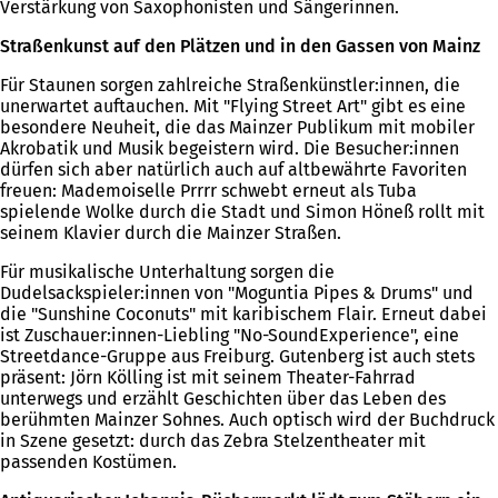
Verstärkung von Saxophonisten und Sängerinnen.
Straßenkunst auf den Plätzen und in den Gassen von Mainz
Für Staunen sorgen zahlreiche Straßenkünstler:innen, die
unerwartet auftauchen. Mit "Flying Street Art" gibt es eine
besondere Neuheit, die das Mainzer Publikum mit mobiler
Akrobatik und Musik begeistern wird. Die Besucher:innen
dürfen sich aber natürlich auch auf altbewährte Favoriten
freuen: Mademoiselle Prrrr schwebt erneut als Tuba
spielende Wolke durch die Stadt und Simon Höneß rollt mit
seinem Klavier durch die Mainzer Straßen.
Für musikalische Unterhaltung sorgen die
Dudelsackspieler:innen von "Moguntia Pipes & Drums" und
die "Sunshine Coconuts" mit karibischem Flair. Erneut dabei
ist Zuschauer:innen-Liebling "No-SoundExperience", eine
Streetdance-Gruppe aus Freiburg. Gutenberg ist auch stets
präsent: Jörn Kölling ist mit seinem Theater-Fahrrad
unterwegs und erzählt Geschichten über das Leben des
berühmten Mainzer Sohnes. Auch optisch wird der Buchdruck
in Szene gesetzt: durch das Zebra Stelzentheater mit
passenden Kostümen.