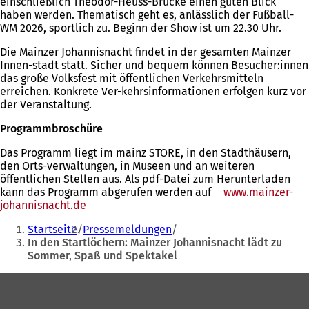
einschließlich Theodor-Heuss-Brücke einen guten Blick
haben werden. Thematisch geht es, anlässlich der Fußball-
WM 2026, sportlich zu. Beginn der Show ist um 22.30 Uhr.
Die Mainzer Johannisnacht findet in der gesamten Mainzer
Innen-stadt statt. Sicher und bequem können Besucher:innen
das große Volksfest mit öffentlichen Verkehrsmitteln
erreichen. Konkrete Ver-kehrsinformationen erfolgen kurz vor
der Veranstaltung.
Programmbroschüre
Das Programm liegt im mainz STORE, in den Stadthäusern,
den Orts-verwaltungen, in Museen und an weiteren
öffentlichen Stellen aus. Als pdf-Datei zum Herunterladen
kann das Programm abgerufen werden auf
www.mainzer-
johannisnacht.de
(Öffnet
Sie
in
Startseite
Pressemeldungen
einem
befinden
In den Startlöchern: Mainzer Johannisnacht lädt zu
neuen
Sommer, Spaß und Spektakel
sich
Tab)
hier:
Fußbereich