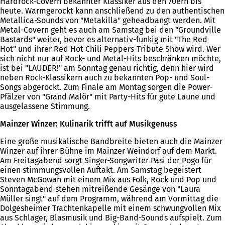
Hardrock-Covern bekannter Klassiker aus den 70ern bis
heute. Warmgerockt kann anschließend zu den authentischen
Metallica-Sounds von "Metakilla" geheadbangt werden. Mit
Metal-Covern geht es auch am Samstag bei den "Groundville
Bastards" weiter, bevor es alternativ-funkig mit "The Red
Hot" und ihrer Red Hot Chili Peppers-Tribute Show wird. Wer
sich nicht nur auf Rock- und Metal-Hits beschränken möchte,
ist bei "LAUDER!" am Sonntag genau richtig, denn hier wird
neben Rock-Klassikern auch zu bekannten Pop- und Soul-
Songs abgerockt. Zum Finale am Montag sorgen die Power-
Pfälzer von "Grand Malör" mit Party-Hits für gute Laune und
ausgelassene Stimmung.
Mainzer Winzer: Kulinarik trifft auf Musikgenuss
Eine große musikalische Bandbreite bieten auch die Mainzer
Winzer auf ihrer Bühne im Mainzer Weindorf auf dem Markt.
Am Freitagabend sorgt Singer-Songwriter Pasi der Pogo für
einen stimmungsvollen Auftakt. Am Samstag begeistert
Steven McGowan mit einem Mix aus Folk, Rock und Pop und
Sonntagabend stehen mitreißende Gesänge von "Laura
Müller singt" auf dem Programm, während am Vormittag die
Dolgesheimer Trachtenkapelle mit einem schwungvollen Mix
aus Schlager, Blasmusik und Big-Band-Sounds aufspielt. Zum