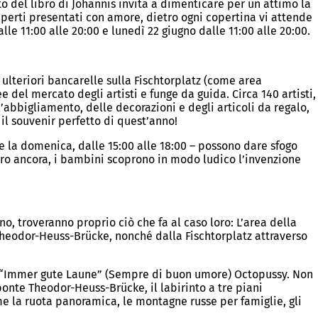
ato del libro di Johannis invita a dimenticare per un attimo la
eperti presentati con amore, dietro ogni copertina vi attende
le 11:00 alle 20:00 e lunedì 22 giugno dalle 11:00 alle 20:00.
 ulteriori bancarelle sulla Fischtorplatz (come area
e del mercato degli artisti e funge da guida. Circa 140 artisti,
’abbigliamento, delle decorazioni e degli articoli da regalo,
 il souvenir perfetto di quest’anno!
e la domenica, dalle 15:00 alle 18:00 – possono dare sfogo
ltro ancora, i bambini scoprono in modo ludico l’invenzione
o, troveranno proprio ciò che fa al caso loro: L’area della
 Theodor-Heuss-Brücke, nonché dalla Fischtorplatz attraverso
ostra “Immer gute Laune” (Sempre di buon umore) Octopussy. Non
onte Theodor-Heuss-Brücke, il labirinto a tre piani
 la ruota panoramica, le montagne russe per famiglie, gli