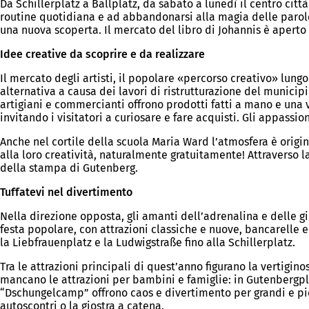
Da Schillerplatz a Ballplatz, da sabato a lunedì il centro citt
routine quotidiana e ad abbandonarsi alla magia delle parole s
una nuova scoperta. Il mercato del libro di Johannis è aperto 
Idee creative da scoprire e da realizzare
Il mercato degli artisti, il popolare «percorso creativo» lun
alternativa a causa dei lavori di ristrutturazione del municipi
artigiani e commercianti offrono prodotti fatti a mano e una v
invitando i visitatori a curiosare e fare acquisti. Gli appassi
Anche nel cortile della scuola Maria Ward l’atmosfera è origi
alla loro creatività, naturalmente gratuitamente! Attraverso l
della stampa di Gutenberg.
Tuffatevi nel divertimento
Nella direzione opposta, gli amanti dell’adrenalina e delle gio
festa popolare, con attrazioni classiche e nuove, bancarelle 
la Liebfrauenplatz e la Ludwigstraße fino alla Schillerplatz.
Tra le attrazioni principali di quest’anno figurano la vertigi
mancano le attrazioni per bambini e famiglie: in Gutenbergpla
“Dschungelcamp” offrono caos e divertimento per grandi e pi
autoscontri o la giostra a catena.