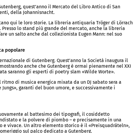
una
utenberg, quest’anno il Mercato del Libro Antico di San
nuova
centi, della Johannisnacht.
scheda)
ano qui le loro storie. La libreria antiquaria Tröger di Lörrach
 Presso lo stand più grande del mercato, anche la libreria
are un salto anche dal collezionista Eugen Mann: nel suo
ica popolare
nternazionale di Gutenberg. Quest’anno la Società inaugura il
dimostrando anche che Gutenberg è ormai pienamente nel XXI
erata saranno gli esperti di poetry slam «Wilde Worte».
e al ritmo di musica energica mixata da un DJ sabato sera a
ne Jungs», garanti del buon umore, e successivamente i
uovamente al battesimo dei tipografi, il cosiddetto
ndistato e la polvere di piombo – e precisamente in una
 e vivace. Un altro elemento storico è il «Preisquadräteln»,
 pomeriggio sul palco dedicato a Gutenberg.