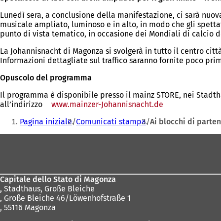
Lunedì sera, a conclusione della manifestazione, ci sarà nuo
musicale ampliato, luminoso e in alto, in modo che gli spetta
punto di vista tematico, in occasione dei Mondiali di calcio de
La Johannisnacht di Magonza si svolgerà in tutto il centro cit
Informazioni dettagliate sul traffico saranno fornite poco pri
Opuscolo del programma
Il programma è disponibile presso il mainz STORE, nei Stadtha
all’indirizzo
www.mainzer-Johannisnacht.de
(Si
Siete
apre
Pagina iniziale
Comunicati stampa
Ai blocchi di parten
in
qui:
una
Area
nuova
scheda)
dei
piedi
Capitale dello Stato di Magonza
,
Stadthaus, Große Bleiche
, Große Bleiche 46/Löwenhofstraße 1
, 55116 Magonza