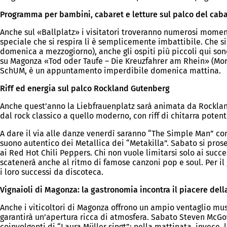
Programma per bambini, cabaret e letture sul palco del cab
Anche sul «Ballplatz» i visitatori troveranno numerosi moment
speciale che si respira lì è semplicemente imbattibile. Che si
domenica a mezzogiorno), anche gli ospiti più piccoli qui sono
su Magonza «Tod oder Taufe – Die Kreuzfahrer am Rhein» (Mort
SchUM, è un appuntamento imperdibile domenica mattina.
Riff ed energia sul palco Rockland Gutenberg
Anche quest’anno la Liebfrauenplatz sarà animata da Rockland
dal rock classico a quello moderno, con riff di chitarra potenti
A dare il via alle danze venerdì saranno “The Simple Man” con 
suono autentico dei Metallica dei “Metakilla”. Sabato si prose
ai Red Hot Chili Peppers. Chi non vuole limitarsi solo ai succe
scatenerà anche al ritmo di famose canzoni pop e soul. Per il 
i loro successi da discoteca.
Vignaioli di Magonza: la gastronomia incontra il piacere del
Anche i viticoltori di Magonza offrono un ampio ventaglio musi
garantirà un’apertura ricca di atmosfera. Sabato Steven McG
coinvolgenti di “Laura Müller singt”; nella mattinata, invece