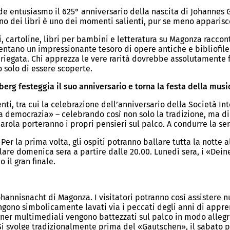
e entusiasmo il 625° anniversario della nascita di Johannes G
tino dei libri è uno dei momenti salienti, pur se meno apparis
i, cartoline, libri per bambini e letteratura su Magonza raccont
entano un impressionante tesoro di opere antiche e bibliofile.
iegata. Chi apprezza le vere rarità dovrebbe assolutamente f
 solo di essere scoperte.
berg festeggia il suo anniversario e torna la festa della mus
nti, tra cui la celebrazione dell’anniversario della Società I
a democrazia» – celebrando così non solo la tradizione, ma 
 parola porteranno i propri pensieri sul palco. A condurre la s
e. Per la prima volta, gli ospiti potranno ballare tutta la nott
lare domenica sera a partire dalle 20.00. Lunedì sera, i «Dei
 il gran finale.
annisnacht di Magonza. I visitatori potranno così assistere n
gono simbolicamente lavati via i peccati degli anni di appre
gner multimediali vengono battezzati sul palco in modo allegro
 Si svolge tradizionalmente prima del «Gautschen», il sabato