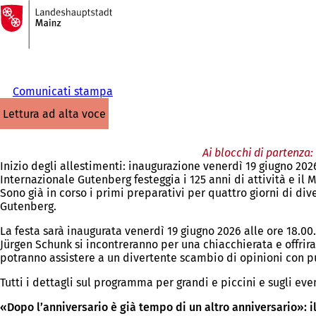
Alla
pagina
Vai al contenuto
iniziale
Comunicati stampa
lettura ad alta voce
Ai blocchi di partenza:
Inizio degli allestimenti: inaugurazione venerdì 19 giugno 202
Internazionale Gutenberg festeggia i 125 anni di attività e il 
Sono già in corso i primi preparativi per quattro giorni di di
Gutenberg.
La festa sarà inaugurata venerdì 19 giugno 2026 alle ore 18.00
Jürgen Schunk si incontreranno per una chiacchierata e offriran
potranno assistere a un divertente scambio di opinioni con pu
Tutti i dettagli sul programma per grandi e piccini e sugli even
«Dopo l’anniversario è già tempo di un altro anniversario»: 