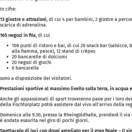
In cifre:
13 giostre e attrazioni
, di cui 4 per bambini, 2 giostre a perco
scarica di adrenalina.
165 negozi in fila
, di cui
106 punti di ristoro e bar, di cui 20 snack bar (salsicce, 
alla fiamma, pesce), 12 stand di crêpes
20 bancarelle di dolciumi
20 negozi di giochi
6 bancarelle
sono a disposizione dei visitatori.
Prestazioni sportive al massimo livello sulla terra, in acqua e
Anche gli appassionati di sport troveranno pane per i loro de
della Fischtorplatz potrà assistere dal vivo all’arrivo della re
Domenica alle 9.30, presso la Rheingoldhalle, prenderà il via
è andata esaurita nel giro di pochi giorni.
Spettacolo di luci con droni ampliato per il gran finale – Il