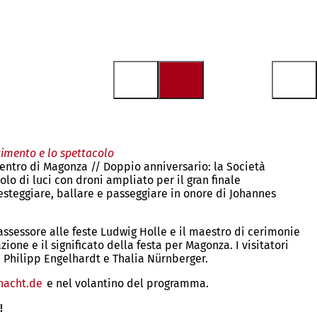
rtimento e lo spettacolo
 centro di Magonza // Doppio anniversario: la Società
lo di luci con droni ampliato per il gran finale
festeggiare, ballare e passeggiare in onore di Johannes
assessore alle feste Ludwig Holle e il maestro di cerimonie
one e il significato della festa per Magonza. I visitatori
a Philipp Engelhardt e Thalia Nürnberger.
nacht.de
(Si
e nel volantino del programma.
apre
i!
in