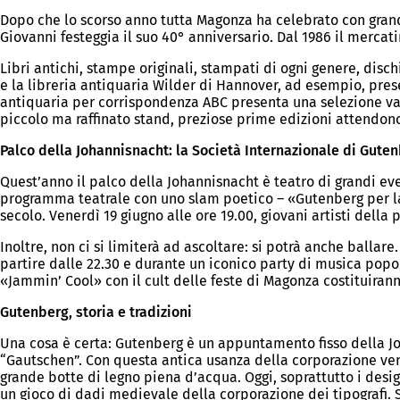
Dopo che lo scorso anno tutta Magonza ha celebrato con grand
Giovanni festeggia il suo 40° anniversario. Dal 1986 il merca
Libri antichi, stampe originali, stampati di ogni genere, disch
e la libreria antiquaria Wilder di Hannover, ad esempio, pres
antiquaria per corrispondenza ABC presenta una selezione var
piccolo ma raffinato stand, preziose prime edizioni attendono
Palco della Johannisnacht: la Società Internazionale di Guten
Quest’anno il palco della Johannisnacht è teatro di grandi eve
programma teatrale con uno slam poetico – «Gutenberg per l
secolo. Venerdì 19 giugno alle ore 19.00, giovani artisti della
Inoltre, non ci si limiterà ad ascoltare: si potrà anche ballar
partire dalle 22.30 e durante un iconico party di musica popo
«Jammin’ Cool» con il cult delle feste di Magonza costituiranno
Gutenberg, storia e tradizioni
Una cosa è certa: Gutenberg è un appuntamento fisso della Joh
“Gautschen”. Con questa antica usanza della corporazione ven
grande botte di legno piena d’acqua. Oggi, soprattutto i desi
un gioco di dadi medievale della corporazione dei tipografi.