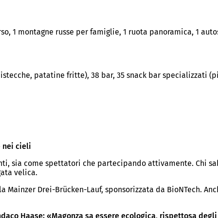
rso, 1 montagne russe per famiglie, 1 ruota panoramica, 1 autos
bistecche, patatine fritte), 38 bar, 35 snack bar specializzati (p
 nei cieli
nti, sia come spettatori che partecipando attivamente. Chi sab
gata velica.
 la Mainzer Drei-Brücken-Lauf, sponsorizzata da BioNTech. Anc
 sindaco Haase: «Magonza sa essere ecologica, rispettosa degl