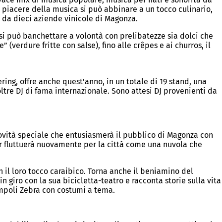
l piacere della musica si può abbinare a un tocco culinario,
i da dieci aziende vinicole di Magonza.
– si può banchettare a volontà con prelibatezze sia dolci che
 (verdure fritte con salse), fino alle crêpes e ai churros, il
ing, offre anche quest’anno, in un totale di 19 stand, una
noltre DJ di fama internazionale. Sono attesi DJ provenienti da
 novità speciale che entusiasmerà il pubblico di Magonza con
rrr fluttuerà nuovamente per la città come una nuvola che
 il loro tocco caraibico. Torna anche il beniamino del
giro con la sua bicicletta-teatro e racconta storie sulla vita
ampoli Zebra con costumi a tema.