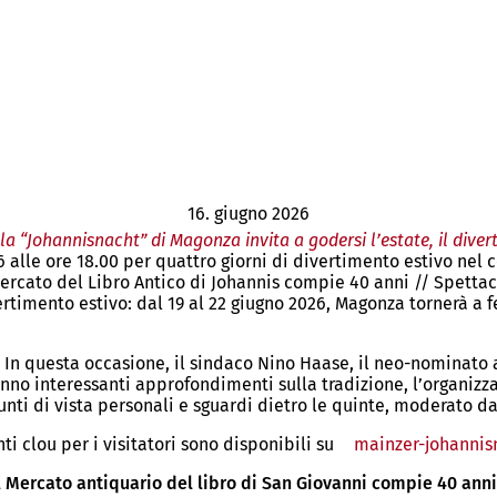
16. giugno 2026
 la “Johannisnacht” di Magonza invita a godersi l’estate, il dive
6 alle ore 18.00 per quattro giorni di divertimento estivo nel
Mercato del Libro Antico di Johannis compie 40 anni // Spettaco
vertimento estivo: dal 19 al 22 giugno 2026, Magonza tornerà a 
. In questa occasione, il sindaco Nino Haase, il neo-nominato 
no interessanti approfondimenti sulla tradizione, l’organizzazi
nti di vista personali e sguardi dietro le quinte, moderato d
ti clou per i visitatori sono disponibili su
mainzer-johannis
il Mercato antiquario del libro di San Giovanni compie 40 ann