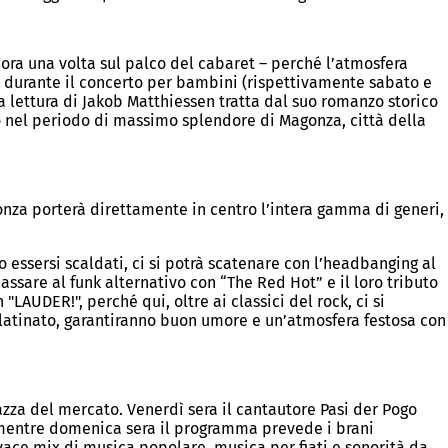
cora una volta sul palco del cabaret – perché l’atmosfera
eme durante il concerto per bambini (rispettivamente sabato e
la lettura di Jakob Matthiessen tratta dal suo romanzo storico
co nel periodo di massimo splendore di Magonza, città della
nza porterà direttamente in centro l’intera gamma di generi,
 essersi scaldati, ci si potrà scatenare con l’headbanging al
ssare al funk alternativo con “The Red Hot” e il loro tributo
LAUDER!", perché qui, oltre ai classici del rock, ci si
 Palatinato, garantiranno buon umore e un’atmosfera festosa con
azza del mercato. Venerdì sera il cantautore Pasi der Pogo
, mentre domenica sera il programma prevede i brani
vace mix di musica popolare, musica per fiati e sonorità da