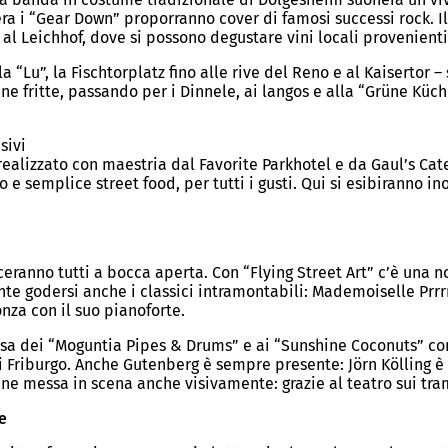
era i “Gear Down” proporranno cover di famosi successi rock. I
al Leichhof, dove si possono degustare vini locali provenient
a “Lu”, la Fischtorplatz fino alle rive del Reno e al Kaisertor 
ne fritte, passando per i Dinnele, ai langos e alla “Grüne Küche”
sivi
alizzato con maestria dal Favorite Parkhotel e da Gaul’s Cater
 e semplice street food, per tutti i gusti. Qui si esibiranno i
ceranno tutti a bocca aperta. Con “Flying Street Art” c’è una
ente godersi anche i classici intramontabili: Mademoiselle Pr
nza con il suo pianoforte.
usa dei “Moguntia Pipes & Drums” e ai “Sunshine Coconuts” con
riburgo. Anche Gutenberg è sempre presente: Jörn Kölling è in 
ene messa in scena anche visivamente: grazie al teatro sui tr
e