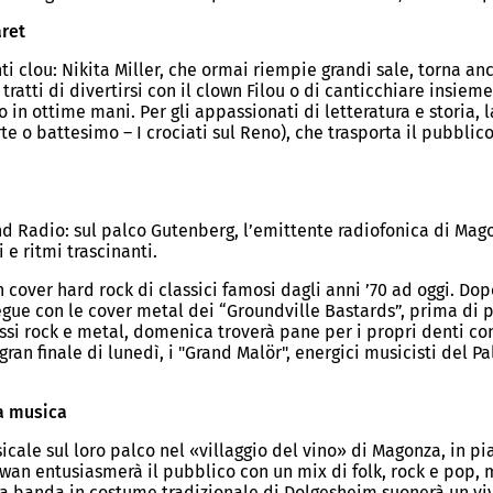
aret
i clou: Nikita Miller, che ormai riempie grandi sale, torna an
 tratti di divertirsi con il clown Filou o di canticchiare insi
 in ottime mani. Per gli appassionati di letteratura e storia, 
e o battesimo – I crociati sul Reno), che trasporta il pubbli
 Radio: sul palco Gutenberg, l’emittente radiofonica di Mago
 e ritmi trascinanti.
cover hard rock di classici famosi dagli anni ’70 ad oggi. Dopo
gue con le cover metal dei “Groundville Bastards”, prima di pa
ssi rock e metal, domenica troverà pane per i propri denti con "
gran finale di lunedì, i "Grand Malör", energici musicisti del
la musica
cale sul loro palco nel «villaggio del vino» di Magonza, in pi
owan entusiasmerà il pubblico con un mix di folk, rock e pop
, la banda in costume tradizionale di Dolgesheim suonerà un vi