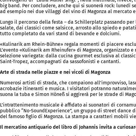
big band. Per concludere, anche qui si suonerà rock: lunedì s
ad esempio nei due villaggi del vino di Magonza al mercato e 
Lungo il percorso della festa – da Schillerplatz passando per l
salate, dai classici come salsicce, arrosto allo spiedo e patati
tutto completato da vari stand di bevande e dolciumi.
«Kulinarik am Rhein-Bühne» regala momenti di piacere esclu
L’evento «Kulinarik am Rheinufer» di Magonza, organizzato e re
selezione variegata: dalla cucina gourmet esclusiva al classico
Saint-Tropez, accompagnati da sassofonisti e cantanti.
Arte di strada nelle piazze e nei vicoli di Magonza
Numerosi artisti di strada, che compaiono all’improvviso, las
acrobazie itineranti e musica. I visitatori potranno naturalm
suona la tuba e Simon Höneß si aggirerà per le strade di Mago
L’intrattenimento musicale è affidato ai suonatori di cornam
pubblico “No-SoundExperience”, un gruppo di street dance di F
del famoso figlio di Magonza. La stampa a caratteri mobili vi
Il mercatino antiquario del libro di Johannis invita a curiosar