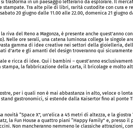
à si trasforma in un paesaggio letterario da esplorare. Il merc
tampate. Tra alte pile di libri, rarità custodite con cura e r
sabato 20 giugno dalle 11.00 alle 22.00, domenica 21 giugno dal
go la riva del Reno a Magonza, è presente anche quest’anno con
o). Nelle ore serali, una catena luminosa collega le singole are
asta gamma di idee creative nei settori della gioielleria, dell
onati d’arte e gli amanti del design troveranno qui sicuramente
nale e ricca di idee. Qui i bambini – quest’anno esclusivament
a stampa, la fabbricazione della carta, il bricolage e molto a
stre, per i quali non è mai abbastanza in alto, veloce o lontan
e stand gastronomici, si estende dalla Kaisertor fino al ponte
nosa novità “Space X”, un’elica a 45 metri di altezza, e la gi
tz, la Fun House a quattro piani “Happy Family” e, presso il p
ccini. Non mancheranno nemmeno le classiche attrazioni, come