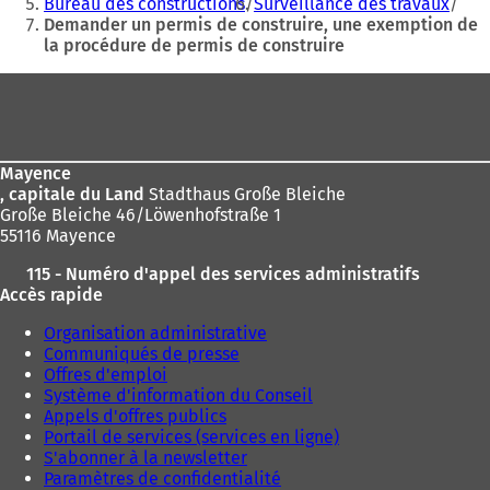
:
Bureau des constructions
Surveillance des travaux
n
n
Demander un permis de construire, une exemption de
n
n
la procédure de permis de construire
o
o
u
u
Pied
v
v
de
e
e
page
l
l
o
o
Mayence
n
n
, capitale du Land
Stadthaus Große Bleiche
g
g
Große Bleiche 46/Löwenhofstraße 1
l
l
55116 Mayence
e
e
t
t
115 - Numéro d'appel des services administratifs
)
)
Accès rapide
Organisation administrative
Communiqués de presse
Offres d'emploi
Système d'information du Conseil
Appels d'offres publics
Portail de services (services en ligne)
S'abonner à la newsletter
Paramètres de confidentialité