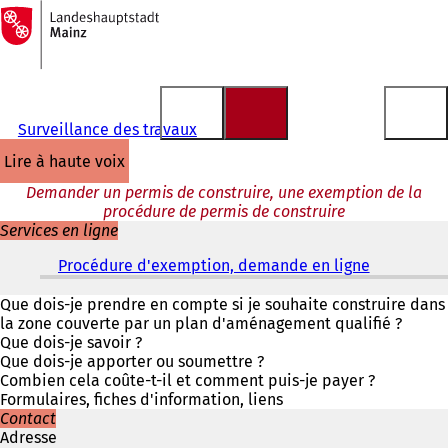
Vers
la
Accéder au contenu
page
d'accueil
Surveillance des travaux
lire à haute voix
Demander un permis de construire, une exemption de la
procédure de permis de construire
Services en ligne
Procédure d'exemption, demande en ligne
(
S
'
Que dois-je prendre en compte si je souhaite construire dans
o
la zone couverte par un plan d'aménagement qualifié ?
u
Que dois-je savoir ?
v
Que dois-je apporter ou soumettre ?
r
Combien cela coûte-t-il et comment puis-je payer ?
e
Formulaires, fiches d'information, liens
d
Contact
a
Adresse