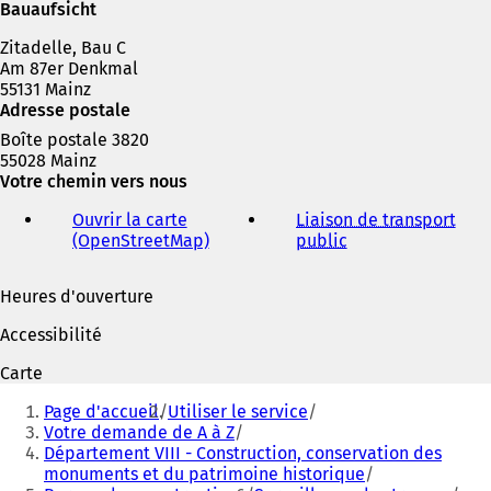
n
Bauaufsicht
s
Zitadelle, Bau C
u
Am 87er Denkmal
n
55131 Mainz
n
Adresse postale
o
u
Boîte postale 3820
v
55028 Mainz
e
Votre chemin vers nous
l
o
Ouvrir la carte
Liaison de transport
n
(OpenStreetMap)
(
public
(
g
S
S
l
'
'
Heures d'ouverture
e
o
o
t
u
u
Accessibilité
)
v
v
r
r
Carte
e
e
Vous
d
d
Page d'accueil
Utiliser le service
êtes
a
a
Votre demande de A à Z
n
n
Département VIII - Construction, conservation des
ici
s
s
monuments et du patrimoine historique
u
u