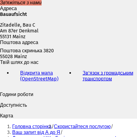
є
Зв'яжіться з нами
т
Адреса
ь
Bauaufsicht
с
Zitadelle, Bau C
я
Am 87er Denkmal
в
55131 Mainz
н
Поштова адреса
о
в
Поштова скринька 3820
і
55028 Mainz
й
Твій шлях до нас
в
к
Відкрита мапа
Зв'язок з громадським
л
(OpenStreetMap)
(
транспортом
(
а
В
В
д
і
і
Години роботи
ц
д
д
і
к
к
Доступність
)
р
р
и
и
Карта
в
в
Ти
а
а
Головна сторінка
Скористайтеся послугою
тут:
є
є
Ваш запит від А до Я
т
т