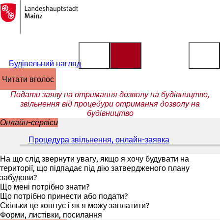
На
головну
Перейти до змісту
сторінку
Будівельний нагляд
читати вголос
Подати заяву на отримання дозволу на будівництво,
звільнення від процедури отримання дозволу на
будівництво
Онлайн-сервіси
Процедура звільнення, онлайн-заявка
(
В
і
На що слід звернути увагу, якщо я хочу будувати на
д
території, що підпадає під дію затвердженого плану
к
забудови?
р
Що мені потрібно знати?
и
Що потрібно принести або подати?
в
Скільки це коштує і як я можу заплатити?
а
Форми, листівки, посилання