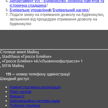
Департамент VIII - Будівництво, охорона пам'яток та
ь
ь
історична спадщина
с
с
Будівельне управління
Будівельний нагляд
я
я
Подати заяву на отримання дозволу на будівництво,
в
в
звільнення від процедури отримання дозволу на
н
н
будівництво
о
о
в
в
Зона
і
і
для
й
й
ніг
в
в
к
к
Столиця землі Майнц
л
л
,
Stadthaus «Гроссе Бляйхе»
а
а
, «Гроссе Бляйхе» 46/«Льовенхофштрассе» 1
д
д
, 55116 Майнц
ц
ц
і
і
115 — номер телефону адміністрації
)
)
Швидкий доступ
Адміністративна організація
Прес-релізи
Вакансії
Інформаційна система ради
Публічні тендери