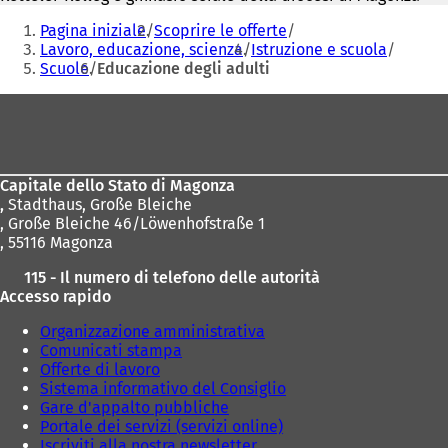
Siete
Pagina iniziale
Scoprire le offerte
qui:
Lavoro, educazione, scienza
Istruzione e scuola
Scuole
Educazione degli adulti
Area
dei
piedi
Capitale dello Stato di Magonza
,
Stadthaus, Große Bleiche
, Große Bleiche 46/Löwenhofstraße 1
, 55116 Magonza
115 - Il numero di telefono delle autorità
Accesso rapido
Organizzazione amministrativa
Comunicati stampa
Offerte di lavoro
Sistema informativo del Consiglio
Gare d'appalto pubbliche
Portale dei servizi (servizi online)
Iscriviti alla nostra newsletter