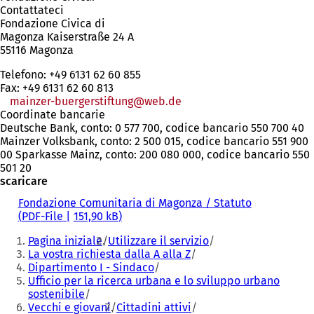
Contattateci
Fondazione Civica di
Magonza Kaiserstraße 24 A
55116 Magonza
Telefono: +49 6131 62 60 855
Fax: +49 6131 62 60 813
mainzer-buergerstiftung
web
de
Coordinate bancarie
Deutsche Bank, conto: 0 577 700, codice bancario 550 700 40
Mainzer Volksbank, conto: 2 500 015, codice bancario 551 900
00 Sparkasse Mainz, conto: 200 080 000, codice bancario 550
501 20
scaricare
Fondazione Comunitaria di Magonza / Statuto
PDF
-File
151,90 kB
Siete
Pagina iniziale
Utilizzare il servizio
qui:
La vostra richiesta dalla A alla Z
Dipartimento I - Sindaco
Ufficio per la ricerca urbana e lo sviluppo urbano
sostenibile
Vecchi e giovani
Cittadini attivi