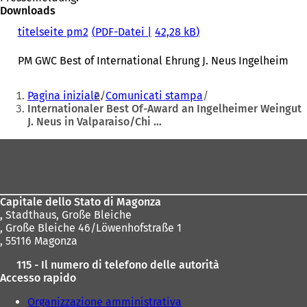
Downloads
titelseite pm2
PDF
-Datei
42,28 kB
PM GWC Best of International Ehrung J. Neus Ingelheim
Sie
Pagina iniziale
Comunicati stampa
befinden
Internationaler Best Of-Award an Ingelheimer Weingut
J. Neus in Valparaiso/Chi …
sich
hier:
Fußbereich
Capitale dello Stato di Magonza
,
Stadthaus, Große Bleiche
, Große Bleiche 46/Löwenhofstraße 1
, 55116 Magonza
115 - Il numero di telefono delle autorità
Accesso rapido
Organizzazione amministrativa