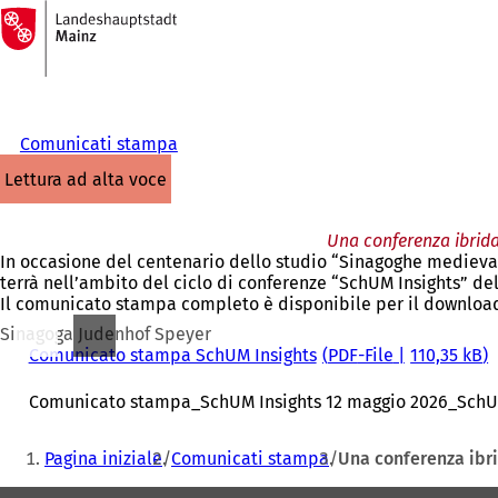
Alla
pagina
Vai al contenuto
iniziale
Comunicati stampa
lettura ad alta voce
Una conferenza ibrida
In occasione del centenario dello studio “Sinagoghe medievali”
terrà nell’ambito del ciclo di conferenze “SchUM Insights” de
Il comunicato stampa completo è disponibile per il download
Sinagoga Judenhof Speyer
Comunicato stampa SchUM Insights
PDF
-File
110,35 kB
Comunicato stampa_SchUM Insights 12 maggio 2026_SchUM
Siete
Pagina iniziale
Comunicati stampa
Una conferenza ibri
qui: