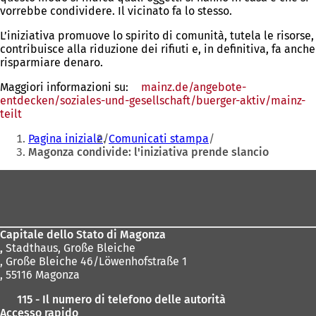
vorrebbe condividere. Il vicinato fa lo stesso.
L’iniziativa promuove lo spirito di comunità, tutela le risorse,
contribuisce alla riduzione dei rifiuti e, in definitiva, fa anche
risparmiare denaro.
Maggiori informazioni su:
mainz.de/angebote-
entdecken/soziales-und-gesellschaft/buerger-aktiv/mainz-
teilt
(Si
Siete
apre
Pagina iniziale
Comunicati stampa
in
qui:
Magonza condivide: l'iniziativa prende slancio
una
nuova
Area
scheda)
dei
piedi
Capitale dello Stato di Magonza
,
Stadthaus, Große Bleiche
, Große Bleiche 46/Löwenhofstraße 1
, 55116 Magonza
115 - Il numero di telefono delle autorità
Accesso rapido