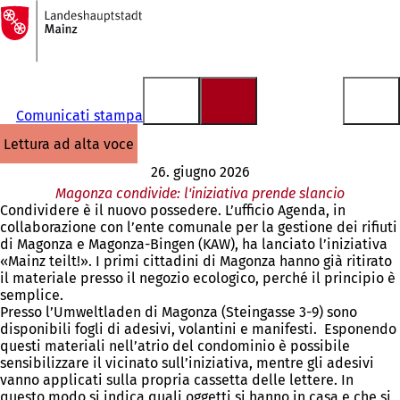
Alla
pagina
Vai al contenuto
iniziale
Comunicati stampa
lettura ad alta voce
26. giugno 2026
Magonza condivide: l'iniziativa prende slancio
Condividere è il nuovo possedere. L’ufficio Agenda, in
collaborazione con l’ente comunale per la gestione dei rifiuti
di Magonza e Magonza-Bingen (KAW), ha lanciato l’iniziativa
«Mainz teilt!». I primi cittadini di Magonza hanno già ritirato
il materiale presso il negozio ecologico, perché il principio è
semplice.
Presso l’Umweltladen di Magonza (Steingasse 3-9) sono
disponibili fogli di adesivi, volantini e manifesti. Esponendo
questi materiali nell’atrio del condominio è possibile
sensibilizzare il vicinato sull’iniziativa, mentre gli adesivi
vanno applicati sulla propria cassetta delle lettere. In
questo modo si indica quali oggetti si hanno in casa e che si