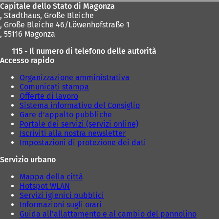
Capitale dello Stato di Magonza
,
Stadthaus, Große Bleiche
, Große Bleiche 46/Löwenhofstraße 1
, 55116 Magonza
115 - Il numero di telefono delle autorità
Accesso rapido
Organizzazione amministrativa
Comunicati stampa
Offerte di lavoro
Sistema informativo del Consiglio
Gare d'appalto pubbliche
Portale dei servizi (servizi online)
Iscriviti alla nostra newsletter
Impostazioni di protezione dei dati
Servizio urbano
Mappa della città
Hotspot WLAN
Servizi igienici pubblici
Informazioni sugli orari
Guida all'allattamento e al cambio del pannolino