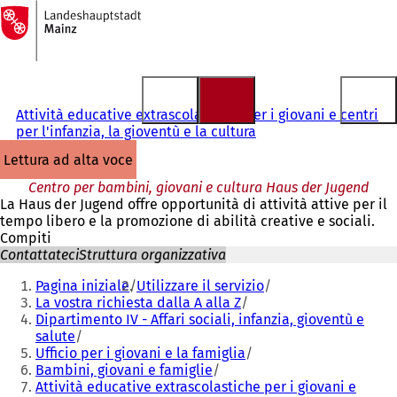
Alla
pagina
Vai al contenuto
iniziale
Attività educative extrascolastiche per i giovani e centri
per l'infanzia, la gioventù e la cultura
lettura ad alta voce
Centro per bambini, giovani e cultura Haus der Jugend
La Haus der Jugend offre opportunità di attività attive per il
tempo libero e la promozione di abilità creative e sociali.
Compiti
Contattateci
Struttura organizzativa
Siete
Pagina iniziale
Utilizzare il servizio
qui:
La vostra richiesta dalla A alla Z
Dipartimento IV - Affari sociali, infanzia, gioventù e
salute
Ufficio per i giovani e la famiglia
Bambini, giovani e famiglie
Attività educative extrascolastiche per i giovani e