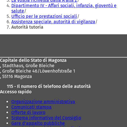
La vostra richiesta dalla A alla Z
Dipartimento IV - Affari sociali, infanzia, gioventù e
salute
Ufficio per le prestazioni sociali
Assistenza speciale, autorità di vigilanza
Autorità tutoria
Area
dei
piedi
Capitale dello Stato di Magonza
,
Stadthaus, Große Bleiche
, Große Bleiche 46/Löwenhofstraße 1
, 55116 Magonza
115 - Il numero di telefono delle autorità
Accesso rapido
Organizzazione amministrativa
Comunicati stampa
Offerte di lavoro
Sistema informativo del Consiglio
Gare d'appalto pubbliche