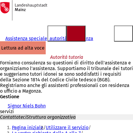
Alla
pagina
Vai al contenuto
iniziale
Assistenza speciale, autorità di vigilanza
lettura ad alta voce
Autorità tutoria
Forniamo consulenza su questioni di diritto dell'assistenza e
organizziamo l'assistenza. Supportiamo il tribunale dei tutori
e suggeriamo tutori idonei se sono soddisfatti i requisiti
della Sezione 1814 del Codice Civile tedesco (BGB).
Registriamo anche gli assistenti professionali con residenza
o ufficio a Magonza.
Gestione
Signor Niels Bohn
servizi
Contattateci
Struttura organizzativa
Siete
Pagina iniziale
Utilizzare il servizio
qui: