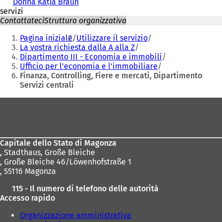
Donna Katja Braun
servizi
Contattateci
Struttura organizzativa
Siete
Pagina iniziale
Utilizzare il servizio
qui:
La vostra richiesta dalla A alla Z
Dipartimento III - Economia e immobili
Ufficio per l'economia e l'immobiliare
Finanza, Controlling, Fiere e mercati, Dipartimento
Servizi centrali
Area
dei
piedi
Capitale dello Stato di Magonza
,
Stadthaus, Große Bleiche
, Große Bleiche 46/Löwenhofstraße 1
, 55116 Magonza
115 - Il numero di telefono delle autorità
Accesso rapido
Organizzazione amministrativa