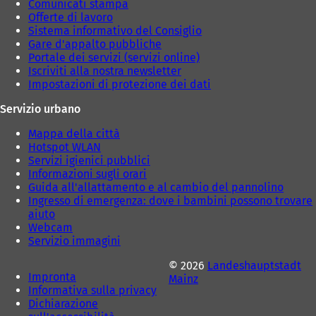
Comunicati stampa
Offerte di lavoro
Sistema informativo del Consiglio
Gare d'appalto pubbliche
Portale dei servizi (servizi online)
Iscriviti alla nostra newsletter
Impostazioni di protezione dei dati
Servizio urbano
Mappa della città
Hotspot WLAN
Servizi igienici pubblici
Informazioni sugli orari
Guida all'allattamento e al cambio del pannolino
Ingresso di emergenza: dove i bambini possono trovare
aiuto
Webcam
Servizio immagini
© 2026
Landeshauptstadt
Impronta
Mainz
Informativa sulla privacy
Dichiarazione