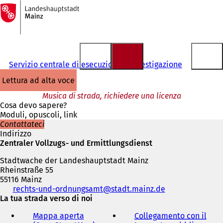
Alla
pagina
Vai al contenuto
iniziale
Servizio centrale di esecuzione e investigazione
lettura ad alta voce
Musica di strada, richiedere una licenza
Cosa devo sapere?
Moduli, opuscoli, link
Contattateci
Indirizzo
Zentraler Vollzugs- und Ermittlungsdienst
Stadtwache der Landeshauptstadt Mainz
Rheinstraße 55
55116 Mainz
Telefono,
rechts-und-ordnungsamt
stadt.mainz
de
fax
La tua strada verso di noi
e
Mappa aperta
Collegamento con il
indirizzo