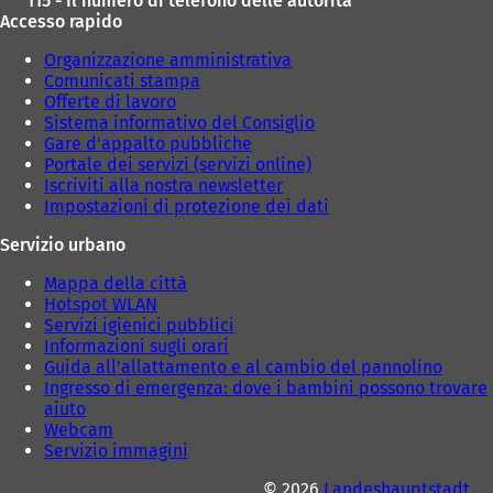
115 - Il numero di telefono delle autorità
Accesso rapido
Organizzazione amministrativa
Comunicati stampa
Offerte di lavoro
Sistema informativo del Consiglio
Gare d'appalto pubbliche
Portale dei servizi (servizi online)
Iscriviti alla nostra newsletter
Impostazioni di protezione dei dati
Servizio urbano
Mappa della città
Hotspot WLAN
Servizi igienici pubblici
Informazioni sugli orari
Guida all'allattamento e al cambio del pannolino
Ingresso di emergenza: dove i bambini possono trovare
aiuto
Webcam
Servizio immagini
© 2026
Landeshauptstadt