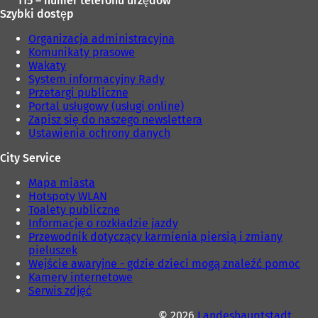
115 – numer telefonu urzędów
)
Szybki dostęp
Organizacja administracyjna
Komunikaty prasowe
Wakaty
System informacyjny Rady
Przetargi publiczne
Portal usługowy (usługi online)
Zapisz się do naszego newslettera
Ustawienia ochrony danych
City Service
Mapa miasta
Hotspoty WLAN
Toalety publiczne
Informacje o rozkładzie jazdy
Przewodnik dotyczący karmienia piersią i zmiany
pieluszek
Wejście awaryjne - gdzie dzieci mogą znaleźć pomoc
Kamery internetowe
Serwis zdjęć
© 2026
Landeshauptstadt