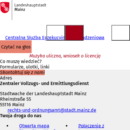
Do
strony
Przejdź do treści
głównej
Centralna Służba Egzekucyjna i Dochodzeniowa
czytać na głos
Muzyka uliczna, wniosek o licencję
Co muszę wiedzieć?
Formularze, ulotki, linki
Skontaktuj się z nami
Adres
Zentraler Vollzugs- und Ermittlungsdienst
Stadtwache der Landeshauptstadt Mainz
Rheinstraße 55
55116 Mainz
Telefon,
rechts-und-ordnungsamt
stadt.mainz
de
faks
Twoja droga do nas
i
Otwarta mapa
Połączenie z
adres