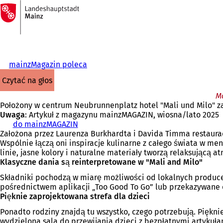
Do
strony
Przejdź do treści
głównej
mainzMagazin poleca
czytać na głos
Ma
Położony w centrum Neubrunnenplatz hotel "Mali und Milo" z
Uwaga
: Artykuł z magazynu mainzMAGAZIN, wiosna/lato 2025
do mainzMAGAZIN
Założona przez Laurenza Burkhardta i Davida Timma restauracj
Wspólnie łączą oni inspiracje kulinarne z całego świata w me
linie, jasne kolory i naturalne materiały tworzą relaksującą a
Klasyczne dania są reinterpretowane w "Mali and Milo"
Składniki pochodzą w miarę możliwości od lokalnych produce
pośrednictwem aplikacji „Too Good To Go” lub przekazywane 
Pięknie zaprojektowana strefa dla dzieci
Ponadto rodziny znajdą tu wszystko, czego potrzebują. Piękn
wydzielona sala do przewijania dzieci z bezpłatnymi artykuła