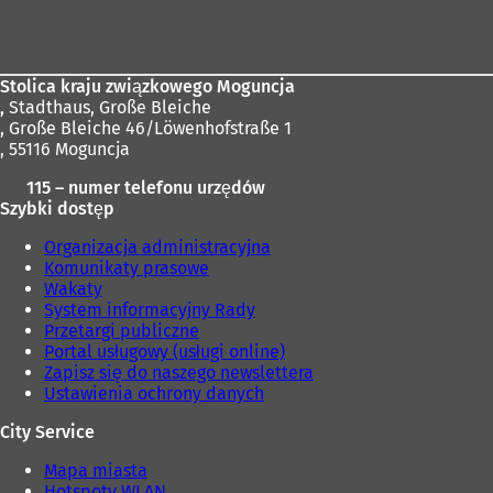
Obszar
i
stóp
ę
w
n
Stolica kraju związkowego Moguncja
o
,
Stadthaus, Große Bleiche
w
, Große Bleiche 46/Löwenhofstraße 1
e
, 55116 Moguncja
j
k
115 – numer telefonu urzędów
a
Szybki dostęp
r
c
Organizacja administracyjna
i
Komunikaty prasowe
e
Wakaty
)
System informacyjny Rady
Przetargi publiczne
Portal usługowy (usługi online)
Zapisz się do naszego newslettera
Ustawienia ochrony danych
City Service
Mapa miasta
Hotspoty WLAN