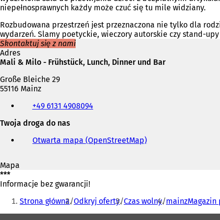
niepełnosprawnych każdy może czuć się tu mile widziany.
Rozbudowana przestrzeń jest przeznaczona nie tylko dla rodzi
wydarzeń. Slamy poetyckie, wieczory autorskie czy stand-upy 
Skontaktuj się z nami
Adres
Mali & Milo - Frühstück, Lunch, Dinner und Bar
Große Bleiche 29
55116 Mainz
Telefon,
+49 6131 4908094
faks
i
Twoja droga do nas
adres
e-
Otwarta mapa (OpenStreetMap)
(
mail
O
t
Mapa
w
***
i
Informacje bez gwarancji!
e
Jesteś
r
Strona główna
Odkryj oferty
Czas wolny
mainzMagazin 
a
tutaj:
s