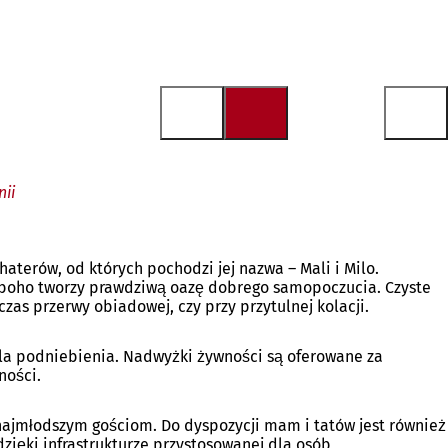
nii
aterów, od których pochodzi jej nazwa – Mali i Milo.
ylu boho tworzy prawdziwą oazę dobrego samopoczucia. Czyste
czas przerwy obiadowej, czy przy przytulnej kolacji.
dla podniebienia. Nadwyżki żywności są oferowane za
ności.
 najmłodszym gościom. Do dyspozycji mam i tatów jest również
dzięki infrastrukturze przystosowanej dla osób