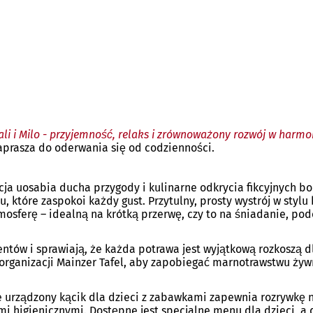
li i Milo - przyjemność, relaks i zrównoważony rozwój w harmo
aprasza do oderwania się od codzienności.
a uosabia ducha przygody i kulinarne odkrycia fikcyjnych boh
nu, które zaspokoi każdy gust. Przytulny, prosty wystrój w st
tmosferę – idealną na krótką przerwę, czy to na śniadanie, pod
ntów i sprawiają, że każda potrawa jest wyjątkową rozkoszą 
organizacji Mainzer Tafel, aby zapobiegać marnotrawstwu żyw
ie urządzony kącik dla dzieci z zabawkami zapewnia rozrywkę
mi higienicznymi. Dostępne jest specjalne menu dla dzieci, a 