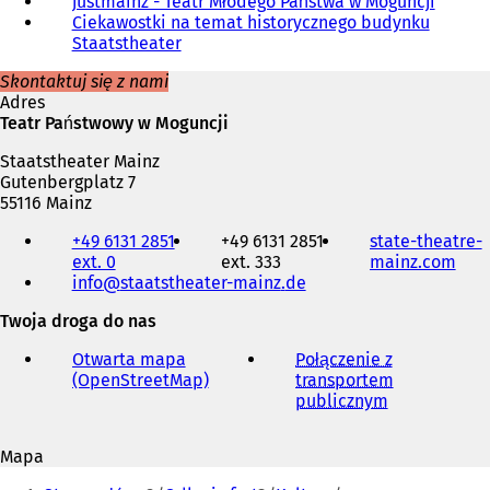
justmainz - Teatr Młodego Państwa w Moguncji
w
Ciekawostki na temat historycznego budynku
i
Staatstheater
e
r
Skontaktuj się z nami
a
Adres
s
Teatr Państwowy w Moguncji
i
ę
Staatstheater Mainz
w
Gutenbergplatz 7
n
55116 Mainz
o
Telefon,
w
+49 6131 2851
+49 6131 2851
state-theatre-
faks
e
ext. 0
ext. 333
mainz.com
(
i
j
info
staatstheater-mainz
de
O
adres
k
t
e-
a
Twoja droga do nas
w
mail
r
i
c
Otwarta mapa
Połączenie z
e
i
(OpenStreetMap)
(
transportem
r
e
O
publicznym
(
a
)
t
O
s
w
t
i
Mapa
i
w
ę
Jesteś
e
i