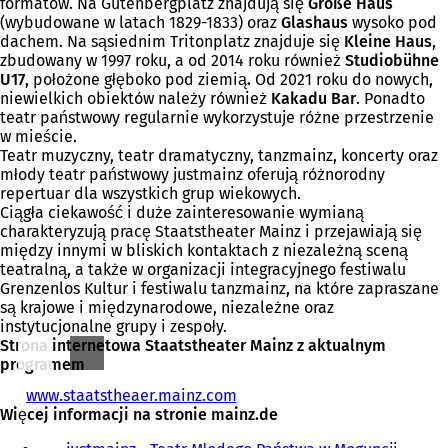
formatów. Na Gutenbergplatz znajdują się
Große Haus
(wybudowane w latach 1829-1833) oraz
Glashaus
wysoko pod
dachem. Na sąsiednim Tritonplatz znajduje się
Kleine Haus
,
zbudowany w 1997 roku, a od 2014 roku również
Studiobühne
U17,
położone głęboko pod ziemią
.
Od 2021 roku do nowych,
niewielkich obiektów należy również
Kakadu Bar
. Ponadto
teatr państwowy regularnie wykorzystuje różne przestrzenie
w mieście.
Teatr muzyczny, teatr dramatyczny, tanzmainz, koncerty oraz
młody teatr państwowy justmainz oferują różnorodny
repertuar dla wszystkich grup wiekowych.
Ciągła ciekawość i duże zainteresowanie wymianą
charakteryzują pracę Staatstheater Mainz i przejawiają się
między innymi w bliskich kontaktach z niezależną sceną
teatralną, a także w organizacji integracyjnego festiwalu
Grenzenlos Kultur i festiwalu tanzmainz, na które zapraszane
są krajowe i międzynarodowe, niezależne oraz
instytucjonalne grupy i zespoły.
Strona internetowa Staatstheater Mainz z aktualnym
programem
www.staatstheaer.mainz.com
(
Więcej informacji na stronie mainz.de
O
t