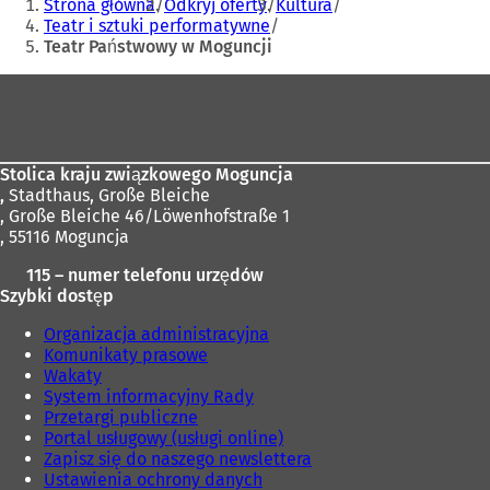
w
Strona główna
Odkryj oferty
Kultura
r
e
tutaj:
n
Teatr i sztuki performatywne
a
r
o
Teatr Państwowy w Moguncji
s
a
w
i
s
e
Obszar
ę
i
j
stóp
w
ę
k
n
w
a
o
n
r
Stolica kraju związkowego Moguncja
w
o
c
,
Stadthaus, Große Bleiche
e
w
i
, Große Bleiche 46/Löwenhofstraße 1
j
e
e
, 55116 Moguncja
k
j
)
a
k
115 – numer telefonu urzędów
r
a
Szybki dostęp
c
r
i
c
Organizacja administracyjna
e
i
Komunikaty prasowe
)
e
Wakaty
)
System informacyjny Rady
Przetargi publiczne
Portal usługowy (usługi online)
Zapisz się do naszego newslettera
Ustawienia ochrony danych