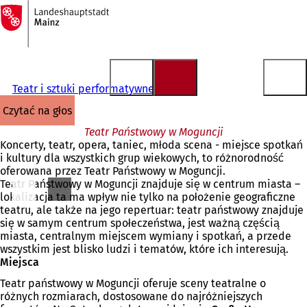
Do
strony
Przejdź do treści
głównej
Teatr i sztuki performatywne
czytać na głos
Teatr Państwowy w Moguncji
Koncerty, teatr, opera, taniec, młoda scena - miejsce spotkań
i kultury dla wszystkich grup wiekowych, to różnorodność
oferowana przez Teatr Państwowy w Moguncji.
Teatr Państwowy w Moguncji znajduje się w centrum miasta –
lokalizacja ta ma wpływ nie tylko na położenie geograficzne
teatru, ale także na jego repertuar: teatr państwowy znajduje
się w samym centrum społeczeństwa, jest ważną częścią
miasta, centralnym miejscem wymiany i spotkań, a przede
wszystkim jest blisko ludzi i tematów, które ich interesują.
Miejsca
Teatr państwowy w Moguncji oferuje sceny teatralne o
różnych rozmiarach, dostosowane do najróżniejszych