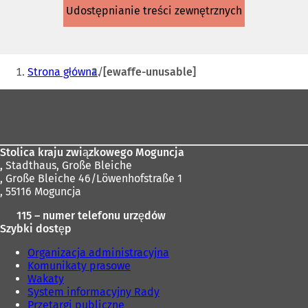
się
Udostępnianie treści zewnętrznych
w
nowej
karcie)
Jesteś
Strona główna
[ewaffe-unusable]
tutaj:
Obszar
stóp
Stolica kraju związkowego Moguncja
,
Stadthaus, Große Bleiche
, Große Bleiche 46/Löwenhofstraße 1
, 55116 Moguncja
115 – numer telefonu urzędów
Szybki dostęp
Organizacja administracyjna
Komunikaty prasowe
Wakaty
System informacyjny Rady
Przetargi publiczne