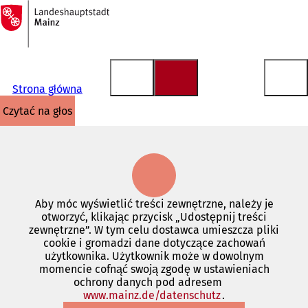
Do
strony
Przejdź do treści
głównej
Strona główna
czytać na głos
Aby móc wyświetlić treści zewnętrzne, należy je
otworzyć, klikając przycisk „Udostępnij treści
zewnętrzne”. W tym celu dostawca umieszcza pliki
cookie i gromadzi dane dotyczące zachowań
użytkownika. Użytkownik może w dowolnym
momencie cofnąć swoją zgodę w ustawieniach
ochrony danych pod adresem
www.mainz.de/datenschutz
(Otwiera
.