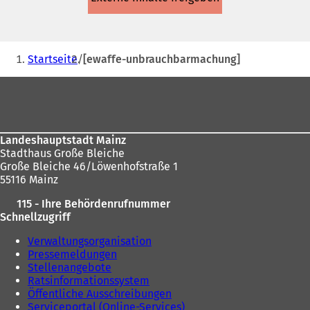
einem
neuen
Tab)
Sie
Startseite
[ewaffe-unbrauchbarmachung]
befinden
Fußbereich
sich
hier:
Landeshauptstadt Mainz
Stadthaus Große Bleiche
Große Bleiche 46/Löwenhofstraße 1
55116 Mainz
115 - Ihre Behördenrufnummer
Schnellzugriff
Verwaltungsorganisation
Pressemeldungen
Stellenangebote
Ratsinformationssystem
Öffentliche Ausschreibungen
Serviceportal (Online-Services)