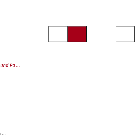
r und Pa …
a …