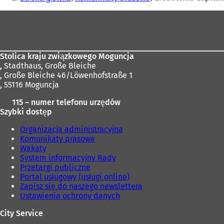
befinden
Fußbereich
sich
hier:
Stolica kraju związkowego Moguncja
,
Stadthaus, Große Bleiche
, Große Bleiche 46/Löwenhofstraße 1
, 55116 Moguncja
115 – numer telefonu urzędów
Szybki dostęp
Organizacja administracyjna
Komunikaty prasowe
Wakaty
System informacyjny Rady
Przetargi publiczne
Portal usługowy (usługi online)
Zapisz się do naszego newslettera
Ustawienia ochrony danych
City Service