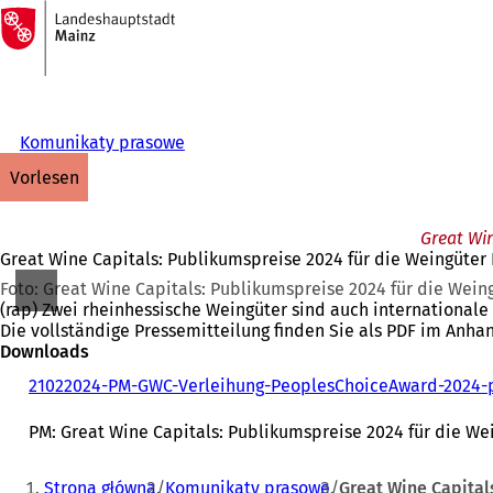
Zur
Startseite
Inhalt anspringen
Komunikaty prasowe
vorlesen
Great Win
Great Wine Capitals: Publikumspreise 2024 für die Weingüter
Foto: Great Wine Capitals: Publikumspreise 2024 für die Wein
(rap) Zwei rheinhessische Weingüter sind auch internationale
Die vollständige Pressemitteilung finden Sie als PDF im Anhan
Downloads
21022024-PM-GWC-Verleihung-PeoplesChoiceAward-2024-p
PM: Great Wine Capitals: Publikumspreise 2024 für die We
Sie
Strona główna
Komunikaty prasowe
Great Wine Capital