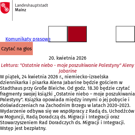
Do
strony
Przejdź do treści
głównej
Komunikaty prasowe
czytać na głos
20. kwietnia 2026
Lektura: "Ostatnie niebo - moje poszukiwanie Palestyny" Aleny
Jabarine
W piątek, 24 kwietnia 2026 r., niemiecko-izraelska
dziennikarka i pisarka Alena Jabarine będzie gościem w
Stadthaus przy Große Bleiche. Od godz. 18.30 będzie czytać
fragmenty swojej książki „Ostatnie niebo – moje poszukiwania
Palestyny”. Książka opowiada między innymi o jej pobycie i
doświadczeniach na Zachodnim Brzegu w latach 2020–2023.
Wydarzenie odbywa się we współpracy z Radą ds. Uchodźców
w Moguncji, Radą Doradczą ds. Migracji i Integracji oraz
Stowarzyszeniem Rad Doradczych ds. Migracji i Integracji.
Wstęp jest bezpłatny.