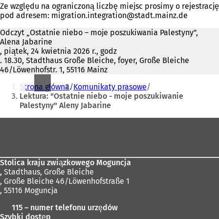
Ze względu na ograniczoną liczbę miejsc prosimy o rejestrację
pod adresem:
migration.integration
stadt.mainz
de
Odczyt „Ostatnie niebo – moje poszukiwania Palestyny”,
Alena Jabarine
, piątek, 24 kwietnia 2026 r., godz
. 18.30, Stadthaus Große Bleiche, foyer, Große Bleiche
46/Löwenhofstr. 1, 55116 Mainz
Jesteś
Strona główna
Komunikaty prasowe
tutaj:
Lektura: "Ostatnie niebo - moje poszukiwanie
Palestyny" Aleny Jabarine
Obszar
stóp
Stolica kraju związkowego Moguncja
,
Stadthaus, Große Bleiche
, Große Bleiche 46/Löwenhofstraße 1
, 55116 Moguncja
115 – numer telefonu urzędów
Szybki dostęp